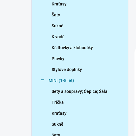
Kraťasy
Šaty
Sukně
K vodě
Kšiltovky a kloboučky
Plavky
Stylové doplňky
MINI (1-8 let)
Sety a soupravy; Čepice; Šála
Trička
Kraťasy
Sukně
Šaty