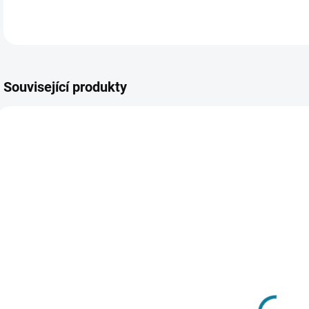
Související produkty
SKLADEM
SKLADEM
Chlapecká
Chlapecká
oboustranná
teplá bunda s
b