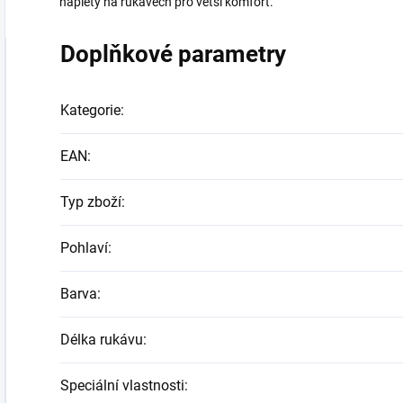
náplety na rukávech pro větší komfort.
Doplňkové parametry
Kategorie
:
EAN
:
Typ zboží
:
Pohlaví
:
Barva
:
Délka rukávu
:
Speciální vlastnosti
: