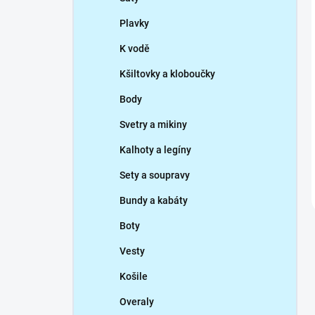
Plavky
K vodě
Kšiltovky a kloboučky
Body
Svetry a mikiny
Kalhoty a legíny
Sety a soupravy
Bundy a kabáty
Boty
Vesty
Košile
Overaly