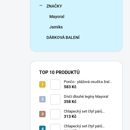
ZNAČKY
Mayoral
Jamiks
DÁRKOVÁ BALENÍ
TOP 10 PRODUKTŮ
Pončo - plážová osuška žralok
Mayoral
583 Kč
Dívčí dlouhé legíny Mayoral
358 Kč
Chlapecký set čtyř párů
ponožek Mayoral
313 Kč
Chlapecký set čtyř párů