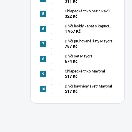
ponožek Mayoral
311 Kč
Chlapecké triko bez rukávů
Mayoral
322 Kč
Dívčí lesklý kabát s kapucí
Mayoral
1 967 Kč
Dívčí pruhované šaty Mayoral
787 Kč
Dívčí set Mayoral
674 Kč
Chlapecké triko Mayoral
517 Kč
Dívčí bavlněný svetr Mayoral
517 Kč