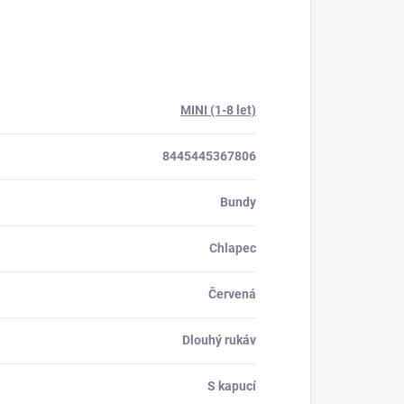
MINI (1-8 let)
8445445367806
Bundy
Chlapec
Červená
Dlouhý rukáv
S kapucí