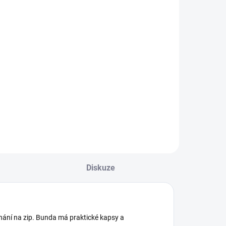
depínací
apucí
1 284 Kč
Mayoral
Detail
unda s odepínací
apucí pro
hlapečky. Přední
tředové zapínání
a zip. Bunda má
raktické kapsy a
áplety na
ukávech pro větší
omfort. Nejste si
Diskuze
isti, jakou
elikost...
nání na zip. Bunda má praktické kapsy a