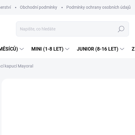
erství
Obchodní podmínky
Podmínky ochrany osobních údajů
Hledat
MĚSÍCŮ)
MINI (1-8 LET)
JUNIOR (8-16 LET)
Z
cí kapucí Mayoral
2 hodnocení
Podrobnosti hodnocení
ZNAČKA:
MA
Dop
1 
Měr
ZVO
cena
VEL