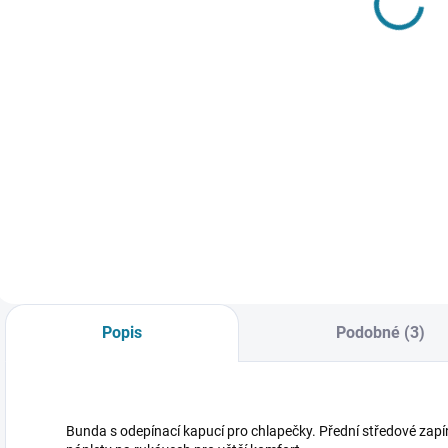
větrovka s
kapucí
o
kapucí
Mayoral
k
864 Kč
1 128 Kč
Mayoral
Detail
Detail
Oboustranná
Bunda s kapucí pro
B
větrovka s kapucí.
chlapečky. Přední
k
Nejste si jisti, jakou
středové zapínání
c
velikost zvolit?
na zip. Praktické
s
Podívejte se do naší
kapsy. Tento
n
přehledné tabulky
produkt obsahuje i
p
velikostí.
krásnou praktickou
n
tašku. Nejste si jisti,
r
jakou velikost
k
Popis
Podobné (3)
zvolit?...
j
v
Bunda s odepínací kapucí pro chlapečky. Přední středové zapí