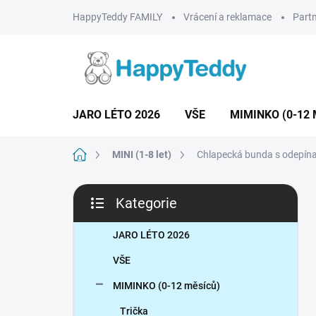
Přejít
HappyTeddy FAMILY
Vrácení a reklamace
Partn
na
obsah
JARO LÉTO 2026
VŠE
MIMINKO (0-12 
Domů
MINI (1-8 let)
Chlapecká bunda s odepína
P
Kategorie
o
Přeskočit
s
kategorie
t
JARO LÉTO 2026
r
VŠE
a
n
MIMINKO (0-12 měsíců)
n
Trička
í