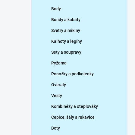
p
Body
a
n
Bundy a kabáty
e
Svetry a mikiny
l
Kalhoty a legíny
Sety a soupravy
Pyžama
Ponožky a podkolenky
Overaly
Vesty
Kombinézy a oteplováky
Čepice, šály a rukavice
Boty