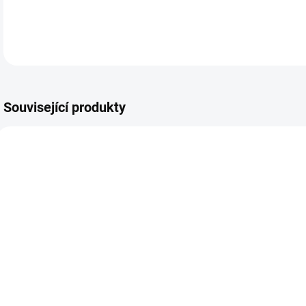
Související produkty
NOV
JAR
SKLADEM
SKLADEM
Dívčí svetr
Dívčí vesta
D