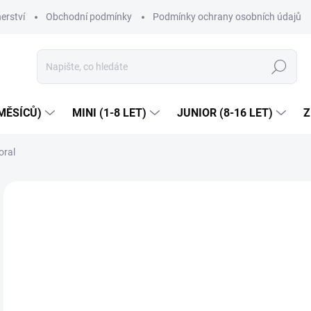
erství
Obchodní podmínky
Podmínky ochrany osobních údajů
Hledat
MĚSÍCŮ)
MINI (1-8 LET)
JUNIOR (8-16 LET)
Z
oral
1 hodnocení
Podrobnosti hodnocení
ZNAČKA:
MA
NOVINKA
JARO/LÉTO 2026
Dop
7
Měr
ZVO
cena