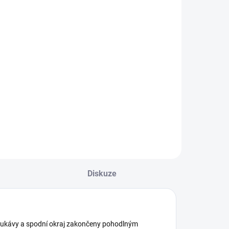
Mayoral
674 Kč
Detail
ívčí mikina
ayoral. Model z
xtrémně
říjemného
ateriálu s
ysokým podílem
avlny. Klasický
ulatý výstřih.
oderní střih.
Diskuze
odel s potiskem.
ejste si jisti, jakou
elikost...
Rukávy a spodní okraj zakončeny pohodlným