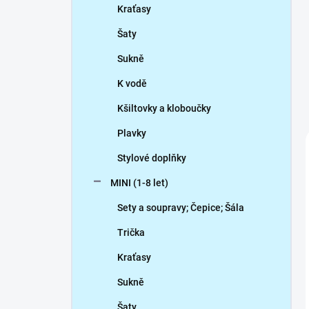
Kraťasy
Šaty
Sukně
K vodě
Kšiltovky a kloboučky
Plavky
Stylové doplňky
MINI (1-8 let)
Sety a soupravy; Čepice; Šála
Trička
Kraťasy
Sukně
Šaty