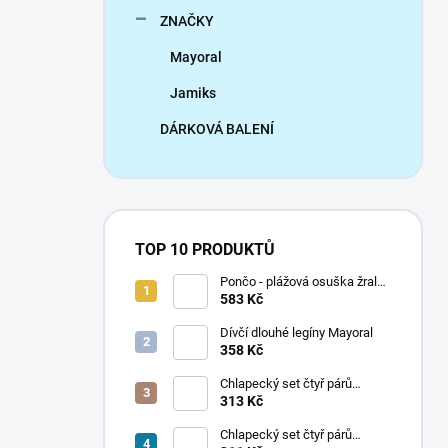
ZNAČKY
Mayoral
Jamiks
DÁRKOVÁ BALENÍ
TOP 10 PRODUKTŮ
Pončo - plážová osuška žralok
Mayoral
583 Kč
Dívčí dlouhé legíny Mayoral
358 Kč
Chlapecký set čtyř párů
ponožek Mayoral
313 Kč
Chlapecký set čtyř párů