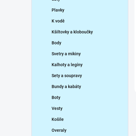
Plavky
K vodě
Kšiltovky a kloboučky
Body
Svetry a mikiny
Kalhoty a legíny
Sety a soupravy
Bundy a kabáty
Boty
Vesty
Košile
Overaly