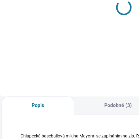
Mayoral
Mayoral
685 Kč
1 001 Kč
Detail
Detail
Měkkoučký svetr s
Dívčí
D
aplikací na
nepřehlédnutelná
M
rukávech Mayoral
vesta s kapsami
e
Nejste si jisti, jakou
Mayoral Nejste si
p
velikost zvolit?
jisti, jakou velikost
m
Podívejte se do naší
zvolit? Podívejte se
v
přehledné tabulky
do naší přehledné
b
velikostí.
tabulky velikostí.
k
M
Popis
Podobné (3)
M
N
v
Chlapecká baseballová mikina Mayoral se zapínáním na zip. 