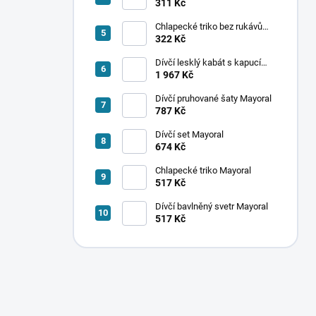
ponožek Mayoral
311 Kč
Chlapecké triko bez rukávů
Mayoral
322 Kč
Dívčí lesklý kabát s kapucí
Mayoral
1 967 Kč
Dívčí pruhované šaty Mayoral
787 Kč
Dívčí set Mayoral
674 Kč
Chlapecké triko Mayoral
517 Kč
Dívčí bavlněný svetr Mayoral
517 Kč