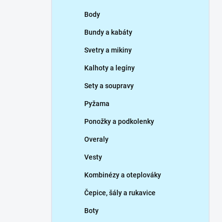
p
Body
a
n
Bundy a kabáty
e
Svetry a mikiny
l
Kalhoty a legíny
Sety a soupravy
Pyžama
Ponožky a podkolenky
Overaly
Vesty
Kombinézy a oteplováky
Čepice, šály a rukavice
Boty