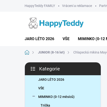
Přejít
HappyTeddy FAMILY
Vrácení a reklamace
Partn
na
obsah
JARO LÉTO 2026
VŠE
MIMINKO (0-12 
Domů
JUNIOR (8-16 let)
Chlapecká mikina May
P
Kategorie
o
Přeskočit
s
kategorie
t
JARO LÉTO 2026
r
VŠE
a
n
MIMINKO (0-12 měsíců)
n
Trička
í