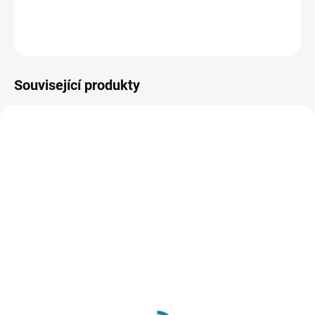
DETAILNÍ INFORMACE
ZEPTAT SE
Související produkty
NOVINKA
NOVINKA
JARO/LÉTO 2026
JARO/LÉTO 2026