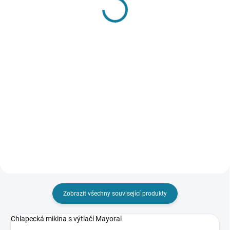
SKLADEM
SKLADEM
Dívčí sukně Mayoral
Chlapecké triko Mayoral
726 Kč
413 Kč
Detail
Detail
Dívčí sukně Mayoral. Model
Chlapecké triko Mayoral s
vyroben z hladké tkaniny. Volný
krátkým rukávem. Model z
střih. Model se záložkami. Model
prémiové bio bavlny. Kulatý
s podšívkou. Nejste si jisti, jakou
klasický výstřih. Model s moderní
velikost zvolit? Podívejte se do
výtlačí. Nejste si jisti, jakou
naší přehledné...
velikost zvolit? Podívejte se do...
Zobrazit všechny související produkty
Chlapecká mikina s výtlačí Mayoral