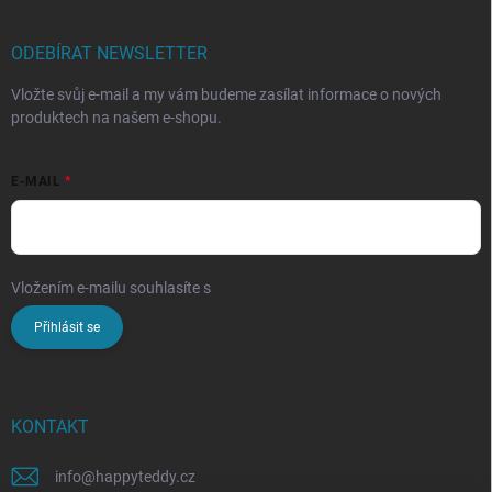
ODEBÍRAT NEWSLETTER
Vložte svůj e-mail a my vám budeme zasílat informace o nových
produktech na našem e-shopu.
E-MAIL
Vložením e-mailu souhlasíte s
podmínkami ochrany osobních údajů
Přihlásit se
KONTAKT
info
@
happyteddy.cz