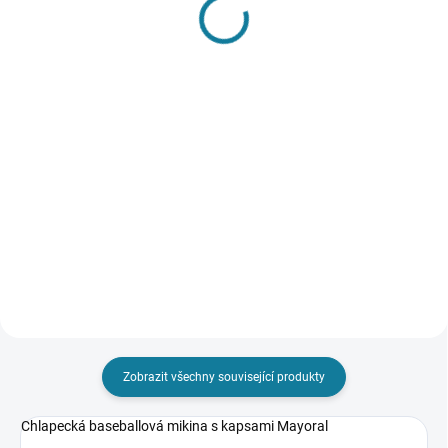
SKLADEM
SKLADEM
Dívčí šaty Mayoral
Riflová bunda Mayoral
685 Kč
726 Kč
od
Detail
Detail
Dívčí teplákové šaty s roztomilým
Dětská bunda z kolekce Mayoral.
potiskem Mayoral Nejste si jisti,
Nezateplený model, vyroben z
jakou velikost zvolit? Podívejte se
denimu. Model je vyroben z
do naší přehledné tabulky
pevného a tvarově stálého
velikostí.
materiálu.Volný střih pro plnou
svobodu pohybu. Díky
pohodlnému...
Zobrazit všechny související produkty
Chlapecká baseballová mikina s kapsami Mayoral