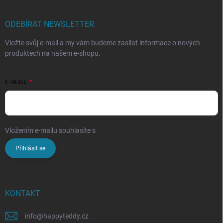
ODEBÍRAT NEWSLETTER
Vložte svůj e-mail a my vám budeme zasílat informace o nových
produktech na našem e-shopu.
E-MAIL
Vložením e-mailu souhlasíte s
podmínkami ochrany osobních údajů
Přihlásit se
KONTAKT
info
@
happyteddy.cz