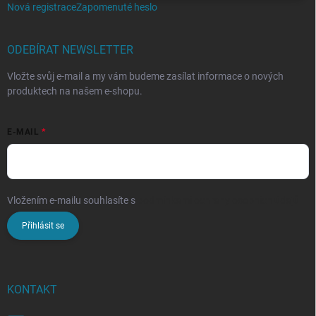
Nová registrace
Zapomenuté heslo
ODEBÍRAT NEWSLETTER
Vložte svůj e-mail a my vám budeme zasílat informace o nových
produktech na našem e-shopu.
E-MAIL
Vložením e-mailu souhlasíte s
podmínkami ochrany osobních údajů
Přihlásit se
KONTAKT