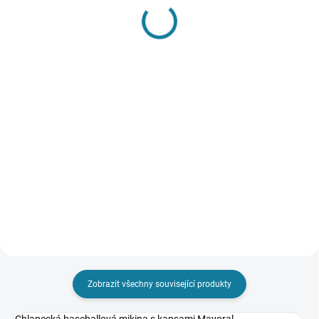
SKLADEM
SKLADEM
Chlapecké triko s
Chlapecký pruhovaný
krátkým rukávem safari
svetr Mayoral
Mayoral
583 Kč
329 Kč
Detail
Detail
Chlapecký svetr z prémiové
bavlny s kulatým výstřihem. U
Chlapecké tričko s krátkým
krku na knoflíčky pro snažší
rukávem a kulatým výstřihem z
oblékaní. Nejste si jisti, jakou
kolekce safari.Tričko ze 100%
velikost zvolit? Podívejte se do
udržitelné bavlny. Nejste si jisti,
naší přehledné tabulky...
jakou velikost zvolit? Podívejte se
do naší přehledné...
Zobrazit všechny související produkty
Chlapecká baseballová mikina s kapsami Mayoral