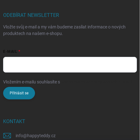
ODEBÍRAT NEWSLETTER
Vložte svůj e-mail a my vám budeme zasílat informace o nových
produktech na našem e-shopu.
E-MAIL
Vložením e-mailu souhlasíte s
podmínkami ochrany osobních údajů
Přihlásit se
KONTAKT
info
@
happyteddy.cz