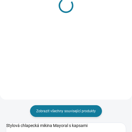
SKLADEM
SKLADEM
Válenky s kožíškem
Chlapecké kraťasy z
Mayoral
kolekce žraloci Mayoral
1 107 Kč
431 Kč
Detail
Detail
Stylové dívčí válenky, které
Chlapecké kraťasy s
pohodlně nazujete díky bočnímu
nastavitelnou vnitřní šňůrkou v
zipu. Válenky jsou vyteplené a
pase. Pohodlná látka příjemná a
skvěle izolují teplo. Nejste si jisti,
hebká na dotek. Interaktivní
jakou velikost zvolit? Podívejte se
kapsička. Nejste si jisti, jakou
do naší...
velikost zvolit? Podívejte se...
Zobrazit všechny související produkty
Stylová chlapecká mikina Mayoral s kapsami