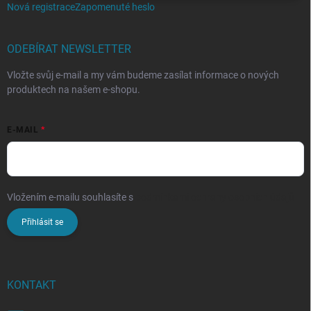
Nová registrace
Zapomenuté heslo
ODEBÍRAT NEWSLETTER
Vložte svůj e-mail a my vám budeme zasílat informace o nových
produktech na našem e-shopu.
E-MAIL
Vložením e-mailu souhlasíte s
podmínkami ochrany osobních údajů
Přihlásit se
KONTAKT