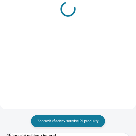
SKLADEM
SKLADEM
Chlapecké triko s
Dívčí rolák Mayoral
dlouhým rukávem a
558 Kč
potiskem Mayoral
Detail
415 Kč
Dívčí rolák s dlouhými rukávy
Detail
Mayoral. Prémiová bavlna zaručí
příjemné nošení Nejste si jisti,
Chlapecké triko s dlouhým
jakou velikost zvolit? Podívejte se
rukávem a moderním potiskem.
do naší přehledné tabulky
Skvěle padne a je velmi příjemné
velikostí.
díky vysokému podílu bio bavlny.
Nejste si jisti, jakou velikost
zvolit? Podívejte se do...
Zobrazit všechny související produkty
Chlapecká mikina Mayoral