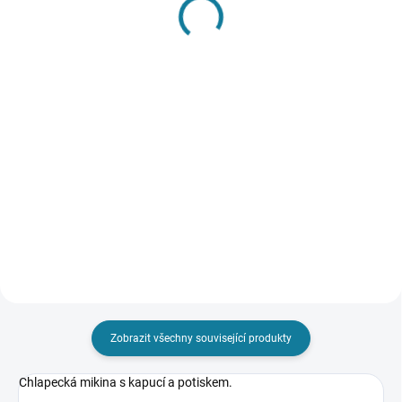
SKLADEM
SKLADEM
Dívčí šaty Mayoral
Chlapecká dlouhá bunda
s kapucí Mayoral
1 214 Kč
1 416 Kč
Detail
Detail
Dívčí šaty Mayoral 2v1, můžete
nosit dohromady, nebo jako
Moderní bunda s kapucí pro
šatičky a svetřík Nejste si jisti,
kluka. Bunda má odnímatelný
jakou velikost zvolit? Podívejte se
límec s kapucí. Přední středové
do naší přehledné tabulky
zapínání na zip. Prošívané
velikostí.
provedení. Funkční kapsy na
přední straně. Nejste si jisti,...
Zobrazit všechny související produkty
Chlapecká mikina s kapucí a potiskem.