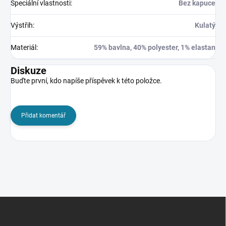
Speciální vlastnosti
:
Bez kapuce
Výstřih
:
Kulatý
Materiál
:
59% bavlna, 40% polyester, 1% elastan
Diskuze
Buďte první, kdo napíše příspěvek k této položce.
Přidat komentář
Z
á
p