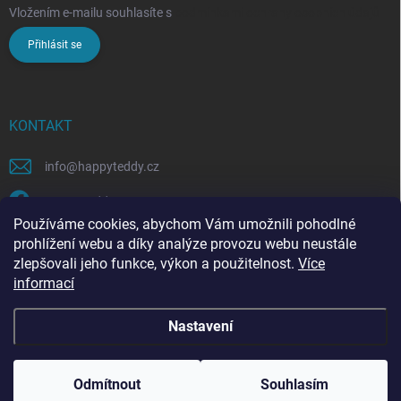
Vložením e-mailu souhlasíte s
podmínkami ochrany osobních údajů
Přihlásit se
KONTAKT
info
@
happyteddy.cz
HappyTeddy
Používáme cookies, abychom Vám umožnili pohodlné
happyteddy.cz
prohlížení webu a díky analýze provozu webu neustále
zlepšovali jeho funkce, výkon a použitelnost.
Více
informací
Nastavení
Copyright 2026
HappyTeddy
. Všechna práva vyhrazena.
Odmítnout
Souhlasím