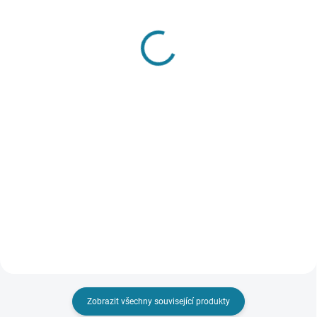
SKLADEM
SKLADEM
Dívčí šaty Mayoral
Chlapecké kraťasy
1 134 Kč
Mayoral
Detail
413 Kč
Detail
Krásné dívčí šaty Mayoral.
Áčkový střih. Klasický kulatý
výstřih. Rukávy zakončeny
Mayoral chlapecké bavlněné
elastickým úpletem. Ozdobné
kraťasy. Kraťasy jsou z velmi
záložky. Připevněný textilní
příjemného bavlněného
pásek. Dlouhý rukáv Nejste si
materiálu. V pase lze stáhnout za
jisti,...
pomocí šňůrky. Na přední i zadní
straně mají kapsy. Nejste si...
Zobrazit všechny související produkty