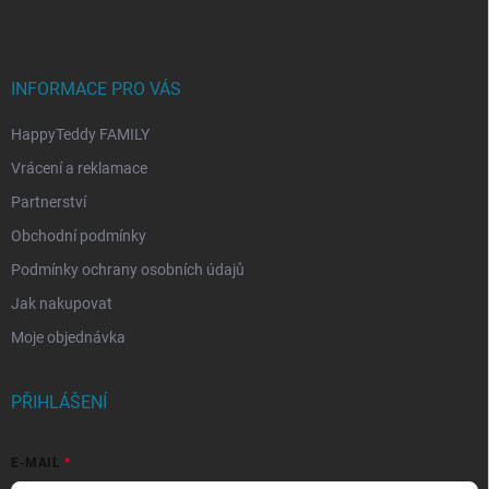
a
t
í
INFORMACE PRO VÁS
HappyTeddy FAMILY
Vrácení a reklamace
Partnerství
Obchodní podmínky
Podmínky ochrany osobních údajů
Jak nakupovat
Moje objednávka
PŘIHLÁŠENÍ
E-MAIL