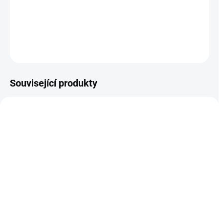
tabulky velikostí.
DETAILNÍ INFORMACE
ZEPTAT SE
Související produkty
NOVINKA
JARO/LÉTO 2026