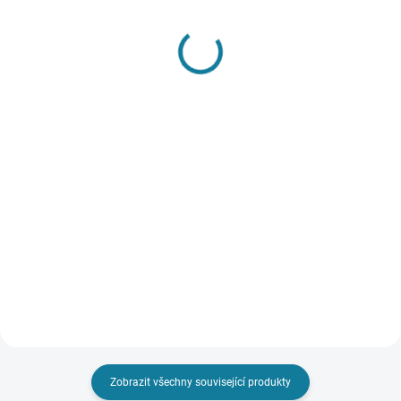
SKLADEM
SKLADEM
Dívčí mikina s
Kšiltovka Mayoral
nápadnými rukávy
254 Kč
Mayoral
Detail
626 Kč
Nejste si jisti, jakou velikost
Detail
zvolit? Podívejte se do naší
přehledné tabulky velikostí.
Mikina s dlouhým rukávem pro
malé slečny. Ozdobné řasení na
rukávech. Zapínání na knoflík na
zadní straně pro snadnější
oblékání. Mikina z udržitelné
bavlnu. Nejste si jisti,...
Zobrazit všechny související produkty