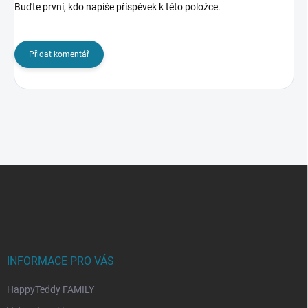
Buďte první, kdo napíše příspěvek k této položce.
Přidat komentář
Z
á
p
a
t
í
INFORMACE PRO VÁS
HappyTeddy FAMILY