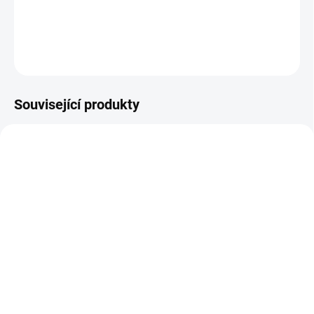
DETAILNÍ INFORMACE
ZEPTAT SE
Související produkty
NOVINKA
JARO/LÉTO 2026