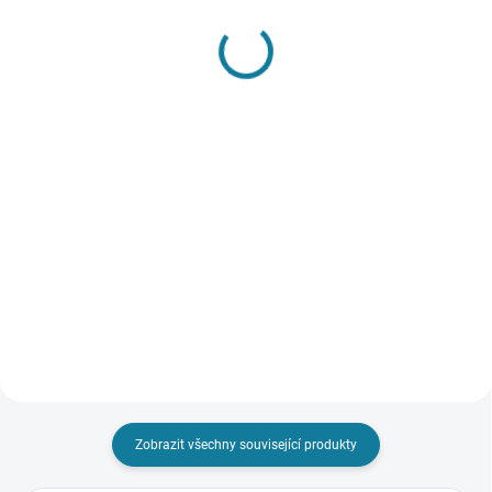
SKLADEM
SKLADEM
Chlapecký set trička a
Chlapecký set Mayoral
plavek Mayoral
594 Kč
508 Kč
Detail
Detail
Chlapecký set Mayoral - triko a
kraťasy. Klasický, kulatý výstřih.
Chlapecký set trička a plavek s
Elastický pas a nastavení šířky
motivem dino. Nejste si jisti,
pomocí stahovacích šňůrek. Dvě
jakou velikost zvolit? Podívejte se
boční kapsy. Nejste si jisti, jakou
do naší přehledné tabulky
velikost...
velikostí.
Zobrazit všechny související produkty