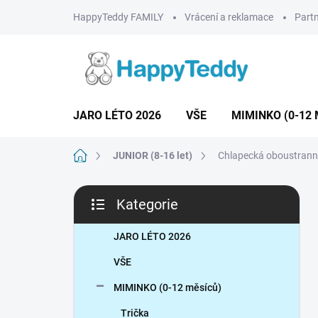
Přejít
HappyTeddy FAMILY
Vrácení a reklamace
Partn
na
obsah
JARO LÉTO 2026
VŠE
MIMINKO (0-12 
Domů
JUNIOR (8-16 let)
Chlapecká oboustrann
P
Kategorie
o
Přeskočit
s
kategorie
t
JARO LÉTO 2026
r
VŠE
a
n
MIMINKO (0-12 měsíců)
n
Trička
í