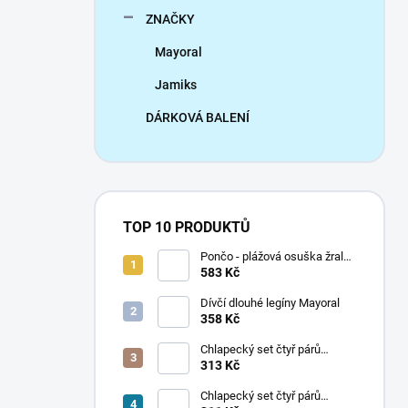
ZNAČKY
Mayoral
Jamiks
DÁRKOVÁ BALENÍ
TOP 10 PRODUKTŮ
Pončo - plážová osuška žralok
Mayoral
583 Kč
Dívčí dlouhé legíny Mayoral
358 Kč
Chlapecký set čtyř párů
ponožek Mayoral
313 Kč
Chlapecký set čtyř párů