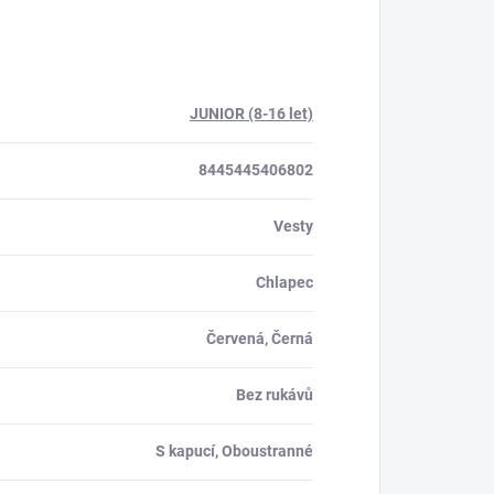
JUNIOR (8-16 let)
8445445406802
Vesty
Chlapec
Červená, Černá
Bez rukávů
S kapucí, Oboustranné