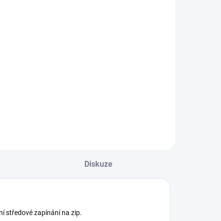
kapsami
Mayoral
1 159 Kč
Detail
hlapecká bunda s
louhým rukávem a
ímcem. Přední
tředové zapínání
a zip. Boční kapsy.
ejste si jisti, jakou
elikost zvolit?
odívejte se do naší
řehledné tabulky
Diskuze
elikostí.
í středové zapínání na zip.