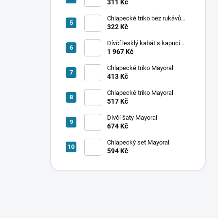
ponožek Mayoral
311 Kč
Chlapecké triko bez rukávů
Mayoral
322 Kč
Dívčí lesklý kabát s kapucí
Mayoral
1 967 Kč
Chlapecké triko Mayoral
413 Kč
Chlapecké triko Mayoral
517 Kč
Dívčí šaty Mayoral
674 Kč
Chlapecký set Mayoral
594 Kč