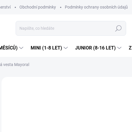
erství
Obchodní podmínky
Podmínky ochrany osobních údajů
Hledat
MĚSÍCŮ)
MINI (1-8 LET)
JUNIOR (8-16 LET)
Z
á vesta Mayoral
2 hodnocení
Podrobnosti hodnocení
ZNAČKA:
MA
Dop
1 
Měr
ZVO
cena
VEL