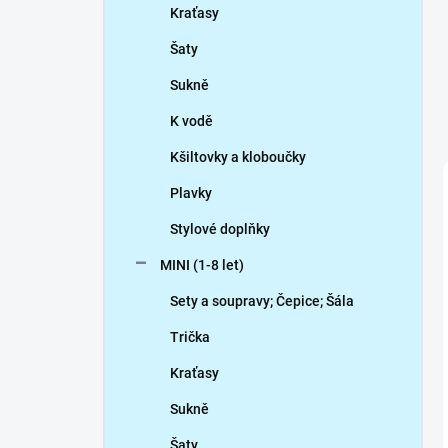
Kraťasy
Šaty
Sukně
K vodě
Kšiltovky a kloboučky
Plavky
Stylové doplňky
MINI (1-8 let)
Sety a soupravy; Čepice; Šála
Trička
Kraťasy
Sukně
Šaty