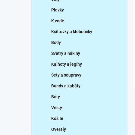
Plavky
K vodě
Kšiltovky a kloboučky
Body
Svetry a mikiny
Kalhoty a legíny
Sety a soupravy
Bundy a kabáty
Boty
Vesty
Košile
Overaly