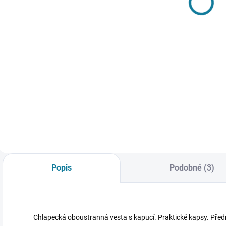
Mayoral
lemem
Mayoral
526 Kč
606 Kč
Detail
Detail
Stylová dívčí
Lehoučký dívčí
C
souprava trika s
svetr s ozdobným
d
dlouhým rukávem a
lemem Mayoral
l
čelenky Mayoral
Nejste si jisti, jakou
s
Nejste si jisti, jakou
velikost zvolit?
n
velikost zvolit?
Podívejte se do naší
N
Podívejte se do naší
přehledné tabulky
v
přehledné tabulky
velikostí.
P
velikostí.
p
Popis
Podobné (3)
v
Chlapecká oboustranná vesta s kapucí. Praktické kapsy. Předn