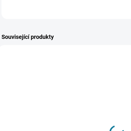
Související produkty
SKLADEM
SKLADEM
Dívčí souprava
Dívčí svetr s
trika a čelenky
ozdobným
l