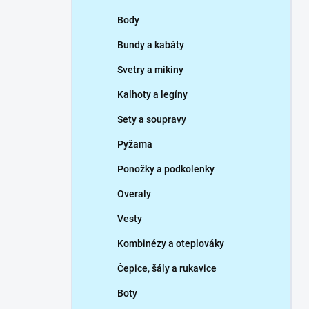
p
Body
a
n
Bundy a kabáty
e
Svetry a mikiny
l
Kalhoty a legíny
Sety a soupravy
Pyžama
Ponožky a podkolenky
Overaly
Vesty
Kombinézy a oteplováky
Čepice, šály a rukavice
Boty