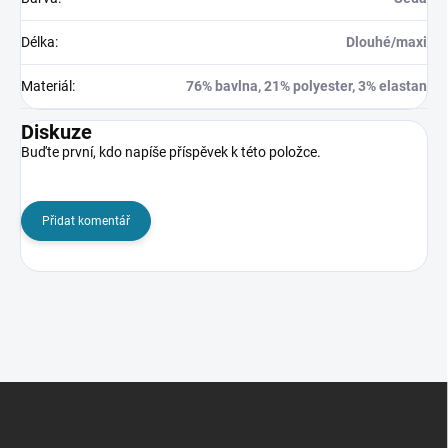
Délka
:
Dlouhé/maxi
Materiál
:
76% bavlna, 21% polyester, 3% elastan
Diskuze
Buďte první, kdo napíše příspěvek k této položce.
Přidat komentář
Z
á
p