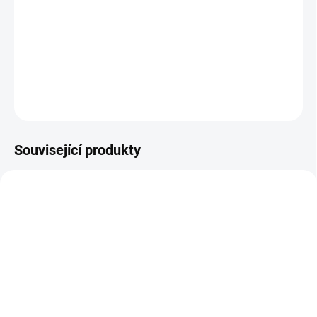
Nejste si jisti, jakou velikost zvolit? Podívejte se do naší přehledné
tabulky velikostí.
DETAILNÍ INFORMACE
ZEPTAT SE
Související produkty