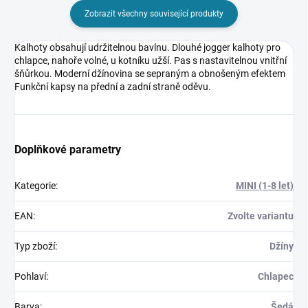
Zobrazit všechny související produkty
Kalhoty obsahují udržitelnou bavlnu. Dlouhé jogger kalhoty pro
chlapce, nahoře volné, u kotníku užší. Pas s nastavitelnou vnitřní
šňůrkou. Moderní džínovina se sepraným a obnošeným efektem
Funkční kapsy na přední a zadní straně oděvu.
Doplňkové parametry
Kategorie
:
MINI (1-8 let)
EAN
:
Zvolte variantu
Typ zboží
:
Džíny
Pohlaví
:
Chlapec
Barva
:
Šedá