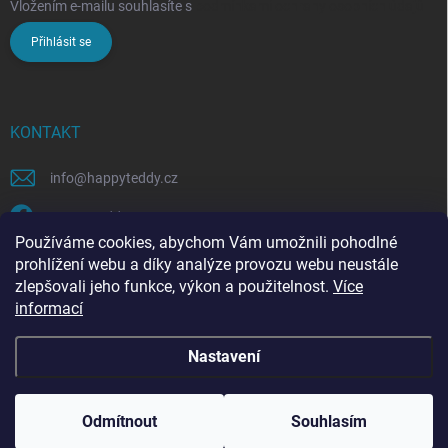
Vložením e-mailu souhlasíte s
podmínkami ochrany osobních údajů
Přihlásit se
KONTAKT
info
@
happyteddy.cz
HappyTeddy
Používáme cookies, abychom Vám umožnili pohodlné
happyteddy.cz
prohlížení webu a díky analýze provozu webu neustále
zlepšovali jeho funkce, výkon a použitelnost.
Více
informací
Nastavení
Copyright 2026
HappyTeddy
. Všechna práva vyhrazena.
Odmítnout
Souhlasím
Vytvořil Shoptet