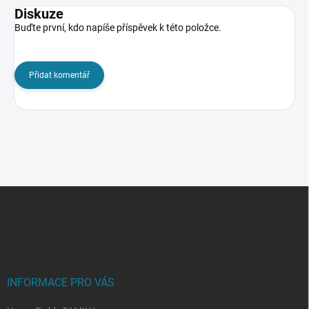
Diskuze
Buďte první, kdo napíše příspěvek k této položce.
Přidat komentář
Z
á
p
a
t
í
INFORMACE PRO VÁS