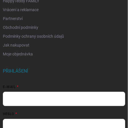
HappyTeddy FAMILY
Vrácení a reklamace
Partnerství
Obchodní podmínky
Podmínky ochrany osobních údajů
Jak nakupovat
Moje objednávka
PŘIHLÁŠENÍ
E-MAIL
HESLO