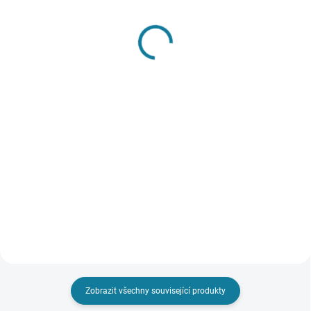
SKLADEM
SKLADEM
Chlapecké kraťasy z
Riflová bunda Mayoral
kolekce safari Mayoral
726 Kč
od
431 Kč
Detail
Detail
Dětská bunda z kolekce Mayoral.
Nezateplený model, vyroben z
Chlapecké kraťasy s
denimu. Model je vyroben z
nastavitelnou vnitřní šňůrkou v
pevného a tvarově stálého
pase. Pohodlná látka příjemná a
materiálu.Volný střih pro plnou
hebká na dotek. Interaktivní
svobodu pohybu. Díky
kapsička. Nejste si jisti, jakou
pohodlnému...
velikost zvolit? Podívejte se...
Zobrazit všechny související produkty