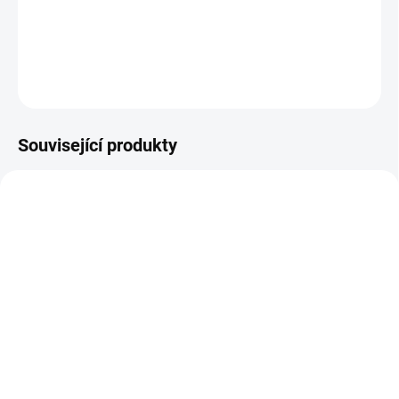
tabulky velikostí.
DETAILNÍ INFORMACE
ZEPTAT SE
Související produkty