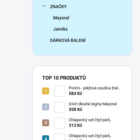
ZNAČKY
Mayoral
Jamiks
DÁRKOVÁ BALENÍ
TOP 10 PRODUKTŮ
Pončo - plážová osuška žralok
Mayoral
583 Kč
Dívčí dlouhé legíny Mayoral
358 Kč
Chlapecký set čtyř párů
ponožek Mayoral
313 Kč
Chlapecký set čtyř párů