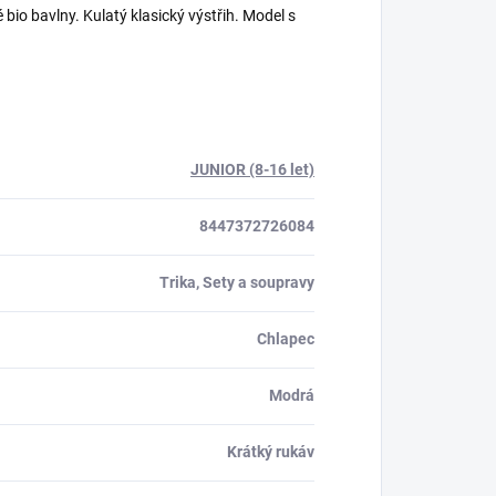
io bavlny. Kulatý klasický výstřih. Model s
JUNIOR (8-16 let)
8447372726084
Trika, Sety a soupravy
Chlapec
Modrá
Krátký rukáv