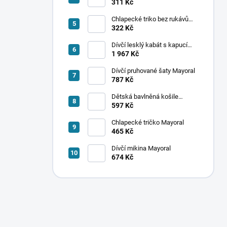
ponožek Mayoral
311 Kč
Chlapecké triko bez rukávů
Mayoral
322 Kč
Dívčí lesklý kabát s kapucí
Mayoral
1 967 Kč
Dívčí pruhované šaty Mayoral
787 Kč
Dětská bavlněná košile
Mayoral
597 Kč
Chlapecké tričko Mayoral
465 Kč
Dívčí mikina Mayoral
674 Kč