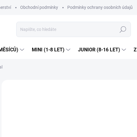
erství
Obchodní podmínky
Podmínky ochrany osobních údajů
Hledat
MĚSÍCŮ)
MINI (1-8 LET)
JUNIOR (8-16 LET)
Z
al
1 hodnocení
Podrobnosti hodnocení
ZNAČKA:
MA
NOVINKA
JARO/LÉTO 2026
Dop
5
Měr
ZVO
cena