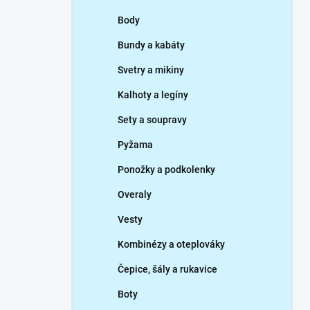
p
Body
a
n
Bundy a kabáty
e
Svetry a mikiny
l
Kalhoty a legíny
Sety a soupravy
Pyžama
Ponožky a podkolenky
Overaly
Vesty
Kombinézy a oteplováky
Čepice, šály a rukavice
Boty