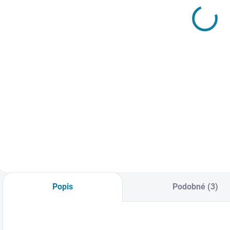
jednodílné
oboustranná
f
plavky
vesta s kapucí
Mayoral
Mayoral
585 Kč
1 037 Kč
Detail
Detail
M
m
Dívčí jednodílné
Nejste si jisti, jakou
M
plavky s
velikost zvolit?
j
roztomilým vzorem
Podívejte se do naší
z
zmrzlinek. Volánek
přehledné tabulky
d
v horní části. Nejste
velikostí.
t
si jisti, jakou
velikost zvolit?
Podívejte se do naší
přehledné tabulky
Popis
Podobné (3)
velikostí.