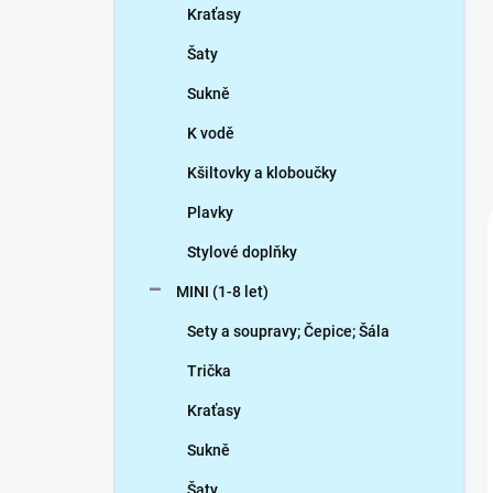
Kraťasy
Šaty
Sukně
K vodě
Kšiltovky a kloboučky
Plavky
Stylové doplňky
MINI (1-8 let)
Sety a soupravy; Čepice; Šála
Trička
Kraťasy
Sukně
Šaty