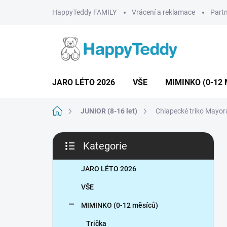
Přejít
HappyTeddy FAMILY
Vrácení a reklamace
Partn
na
obsah
JARO LÉTO 2026
VŠE
MIMINKO (0-12 
Domů
JUNIOR (8-16 let)
Chlapecké triko Mayor
P
Kategorie
o
Přeskočit
s
kategorie
t
JARO LÉTO 2026
r
VŠE
a
n
MIMINKO (0-12 měsíců)
n
Trička
í