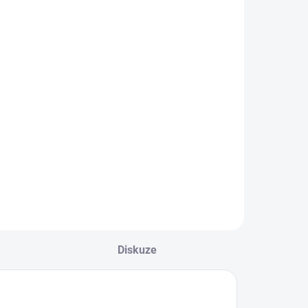
litry Mayoral
790 Kč
Detail
ěkkoučký svetr s
ódními flitry
ayoral Nejste si
isti, jakou velikost
volit? Podívejte se
o naší přehledné
abulky velikostí.
Diskuze