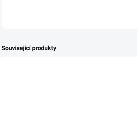
Související produkty
SKLADEM
SKLADEM
Dívčí
Chlapecká
D