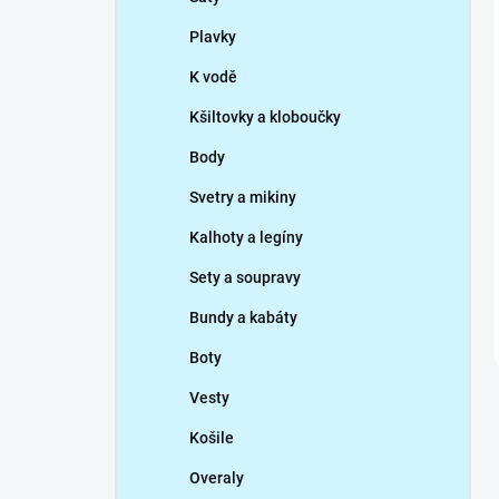
Plavky
K vodě
Kšiltovky a kloboučky
Body
Svetry a mikiny
Kalhoty a legíny
Sety a soupravy
Bundy a kabáty
Boty
Vesty
Košile
Overaly