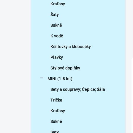
Kraťasy
Šaty
Sukně
K vodě
Kšiltovky a kloboučky
Plavky
Stylové doplňky
MINI (1-8 let)
Sety a soupravy; Čepice; Šála
Trička
Kraťasy
Sukně
Šaty