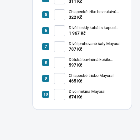
ponožek Mayoral
311 Kč
Chlapecké triko bez rukávů
Mayoral
322 Kč
Dívčí lesklý kabát s kapucí
Mayoral
1 967 Kč
Dívčí pruhované šaty Mayoral
787 Kč
Dětská bavlněná košile
Mayoral
597 Kč
Chlapecké tričko Mayoral
465 Kč
Dívčí mikina Mayoral
674 Kč