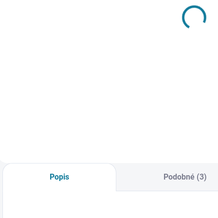
plavky
džínová
t
Mayoral
bundička
Mayoral
456 Kč
969 Kč
Detail
Detail
Chlapecké plavky
Bundička obsahuje
C
se stahovací
udržitelnou bavlnu.
d
šňůrkou v pase a
Dívčí bunda s
p
kapsami. Nejste si
dlouhým rukávem.
N
jisti, jakou velikost
Kulatý výstřih.
v
zvolit? Podívejte se
Zapínání na knoflík
P
do naší přehledné
na přední straně.
p
tabulky velikostí.
Ozdobné umělé
v
přední kapsy.
Popis
Podobné (3)
Nejste si jisti,
jakou...