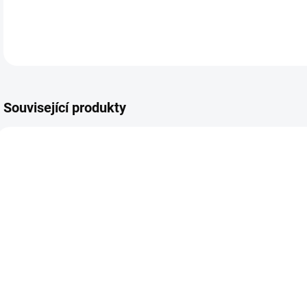
Související produkty
SKLADEM
SKLADEM
Chlapecké
Dívčí krátká