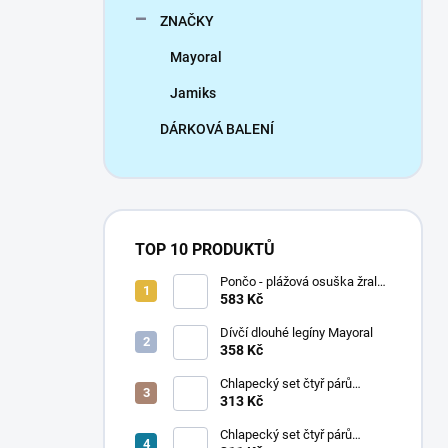
ZNAČKY
Mayoral
Jamiks
DÁRKOVÁ BALENÍ
TOP 10 PRODUKTŮ
Pončo - plážová osuška žralok
Mayoral
583 Kč
Dívčí dlouhé legíny Mayoral
358 Kč
Chlapecký set čtyř párů
ponožek Mayoral
313 Kč
Chlapecký set čtyř párů