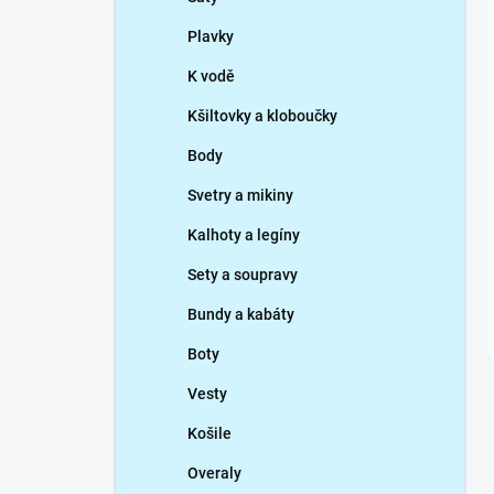
Plavky
K vodě
Kšiltovky a kloboučky
Body
Svetry a mikiny
Kalhoty a legíny
Sety a soupravy
Bundy a kabáty
Boty
Vesty
Košile
Overaly