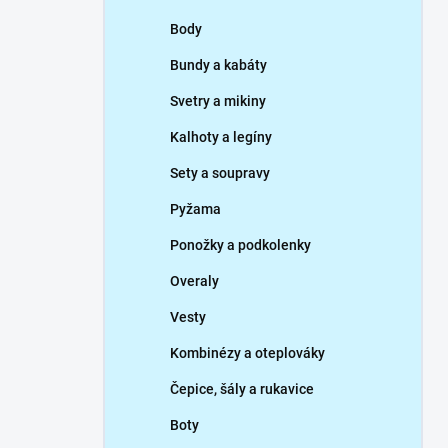
p
Body
a
n
Bundy a kabáty
e
Svetry a mikiny
l
Kalhoty a legíny
Sety a soupravy
Pyžama
Ponožky a podkolenky
Overaly
Vesty
Kombinézy a oteplováky
Čepice, šály a rukavice
Boty