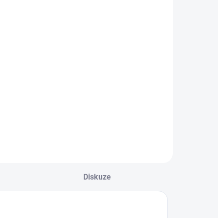
riko s
dlouhým
rukávem
395 Kč
Mayoral
Detail
hlapecké triko s
louhým rukávem a
otiskem Mayoral
ejste si jisti, jakou
elikost zvolit?
odívejte se do naší
řehledné tabulky
elikostí.
Diskuze