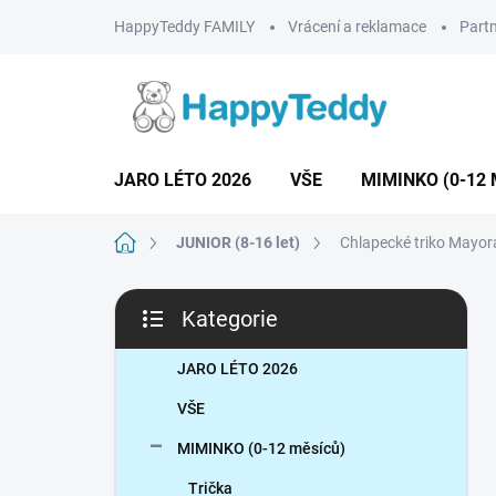
Přejít
HappyTeddy FAMILY
Vrácení a reklamace
Partn
na
obsah
JARO LÉTO 2026
VŠE
MIMINKO (0-12 
Domů
JUNIOR (8-16 let)
Chlapecké triko Mayor
P
Kategorie
o
Přeskočit
s
kategorie
t
JARO LÉTO 2026
r
VŠE
a
n
MIMINKO (0-12 měsíců)
n
Trička
í