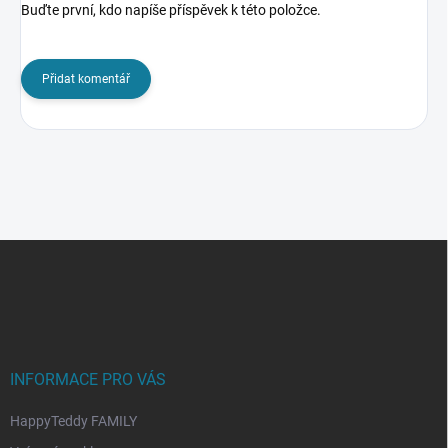
Buďte první, kdo napíše příspěvek k této položce.
Přidat komentář
Z
á
p
a
t
í
INFORMACE PRO VÁS
HappyTeddy FAMILY