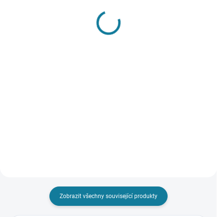
SKLADEM
SKLADEM
Chlapecký pletený svetr
Riflová bunda Mayoral
na zip s kapucí Mayoral
726 Kč
od
944 Kč
Detail
Detail
Dětská bunda z kolekce Mayoral.
Nezateplený model, vyroben z
Pletený svetr s dlouhým rukávem
denimu. Model je vyroben z
a kapucí pro malé chlapce.
pevného a tvarově stálého
Přední středové zapínání na zip.
materiálu.Volný střih pro plnou
Uvnitř svetříku je hřejivý beránek.
svobodu pohybu. Díky
Nejste si jisti, jakou velikost
pohodlnému...
zvolit?...
Zobrazit všechny související produkty