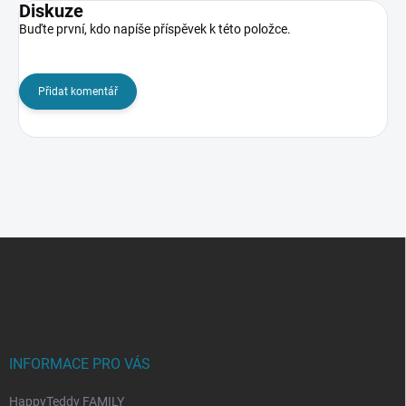
Diskuze
Buďte první, kdo napíše příspěvek k této položce.
Přidat komentář
Z
á
p
a
t
í
INFORMACE PRO VÁS
HappyTeddy FAMILY