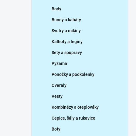
p
Body
a
n
Bundy a kabáty
e
Svetry a mikiny
l
Kalhoty a legíny
Sety a soupravy
Pyžama
Ponožky a podkolenky
Overaly
Vesty
Kombinézy a oteplováky
Čepice, šály a rukavice
Boty