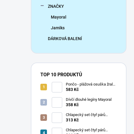
ZNAČKY
Mayoral
Jamiks
DÁRKOVÁ BALENÍ
TOP 10 PRODUKTŮ
Pončo - plážová osuška žralok
Mayoral
583 Kč
Dívčí dlouhé legíny Mayoral
358 Kč
Chlapecký set čtyř párů
ponožek Mayoral
313 Kč
Chlapecký set čtyř párů