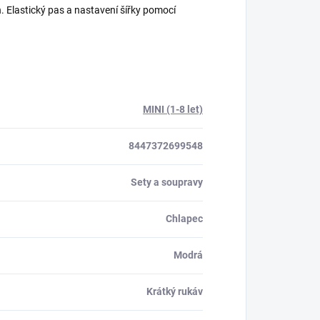
ih. Elastický pas a nastavení šířky pomocí
MINI (1-8 let)
8447372699548
Sety a soupravy
Chlapec
Modrá
Krátký rukáv