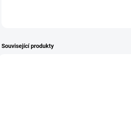
Související produkty
SKLADEM
SKLADEM
Chlapecké
Chlapecké