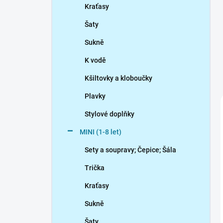
Kraťasy
Šaty
Sukně
K vodě
Kšiltovky a kloboučky
Plavky
Stylové doplňky
MINI (1-8 let)
Sety a soupravy; Čepice; Šála
Trička
Kraťasy
Sukně
Šaty