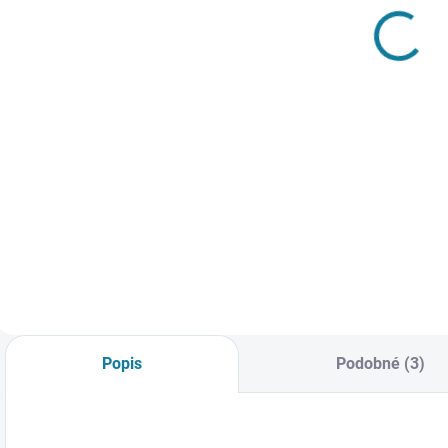
kalhoty typu
kalhoty
d
jogger
Mayoral
Mayoral
731 Kč
685 Kč
Detail
Detail
Dlouhé jogger
Chlapecké kalhoty
S
kalhoty pro
s kapsami a
p
chlapečky, nahoře
stahovací šňůrkou
l
volné, užší ke
v pase pro
j
kotníku. Kalhoty
pohodlné nošení
z
mají v pase gumu
Mayoral Nejste si
d
se stahovací
jisti, jakou velikost
t
šňůrkou. Elastické
zvolit? Podívejte se
zakončení ve
do naší přehledné
Popis
Podobné (3)
spodní části
tabulky velikostí.
nohavic pro větší
komfort...