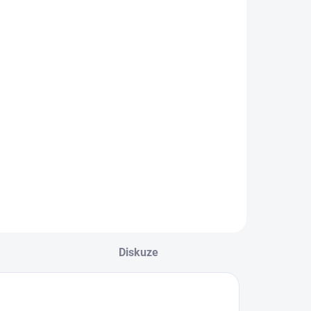
ívčích plavek
Mayoral
656 Kč
Detail
et dvou dívčích
lavek. Ozdobný
em. Nejste si jisti,
akou velikost
volit? Podívejte se
o naší přehledné
abulky velikostí.
Diskuze