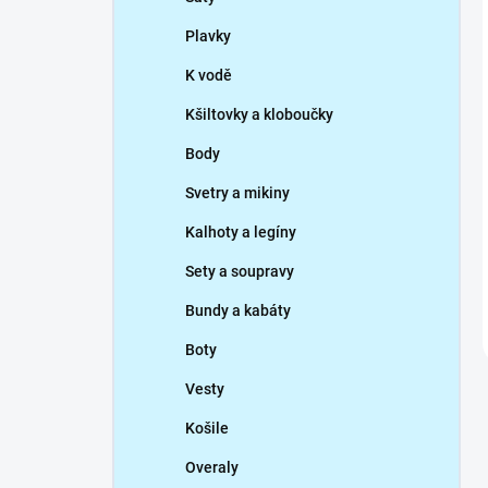
Plavky
K vodě
Kšiltovky a kloboučky
Body
Svetry a mikiny
Kalhoty a legíny
Sety a soupravy
Bundy a kabáty
Boty
Vesty
Košile
Overaly