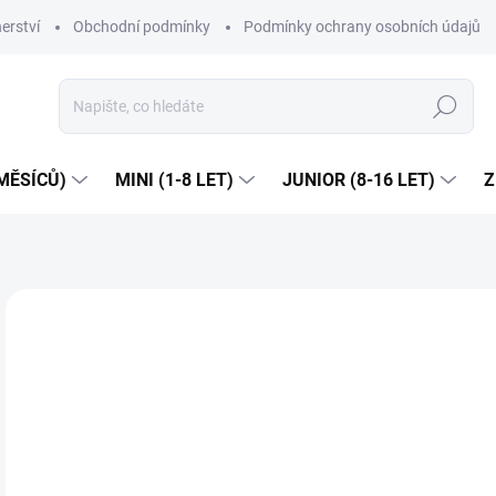
erství
Obchodní podmínky
Podmínky ochrany osobních údajů
Hledat
MĚSÍCŮ)
MINI (1-8 LET)
JUNIOR (8-16 LET)
Z
1 hodnocení
Podrobnosti hodnocení
ZNAČKA:
MA
NOVINKA
JARO/LÉTO 2026
Dop
5
Měr
ZVO
cena