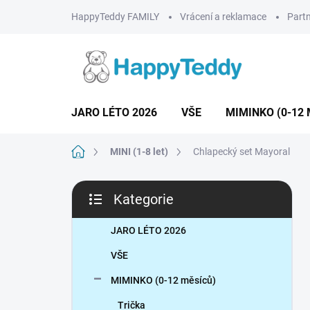
Přejít
HappyTeddy FAMILY
Vrácení a reklamace
Partn
na
obsah
JARO LÉTO 2026
VŠE
MIMINKO (0-12 
Domů
MINI (1-8 let)
Chlapecký set Mayoral
P
Kategorie
o
Přeskočit
s
kategorie
t
JARO LÉTO 2026
r
VŠE
a
n
MIMINKO (0-12 měsíců)
n
Trička
í