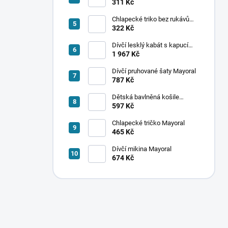
ponožek Mayoral
311 Kč
Chlapecké triko bez rukávů
Mayoral
322 Kč
Dívčí lesklý kabát s kapucí
Mayoral
1 967 Kč
Dívčí pruhované šaty Mayoral
787 Kč
Dětská bavlněná košile
Mayoral
597 Kč
Chlapecké tričko Mayoral
465 Kč
Dívčí mikina Mayoral
674 Kč