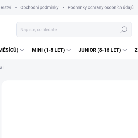
erství
Obchodní podmínky
Podmínky ochrany osobních údajů
Hledat
MĚSÍCŮ)
MINI (1-8 LET)
JUNIOR (8-16 LET)
Z
al
1 hodnocení
Podrobnosti hodnocení
ZNAČKA:
MA
Dop
6
Měr
ZVO
cena
VEL