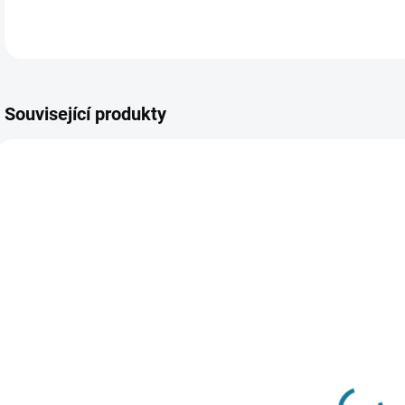
Související produkty
SKLADEM
SKLADEM
Chlapecká
Dívčí čepice
prošívaná
Mayoral
t