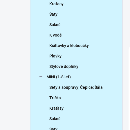
Kraťasy
Šaty
Sukně
K vodě
Kšiltovky a kloboučky
Plavky
Stylové doplňky
MINI (1-8 let)
Sety a soupravy; Čepice; Šála
Trička
Kraťasy
Sukně
Šaty