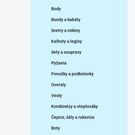
p
Body
a
n
Bundy a kabáty
e
Svetry a mikiny
l
Kalhoty a legíny
Sety a soupravy
Pyžama
Ponožky a podkolenky
Overaly
Vesty
Kombinézy a oteplováky
Čepice, šály a rukavice
Boty