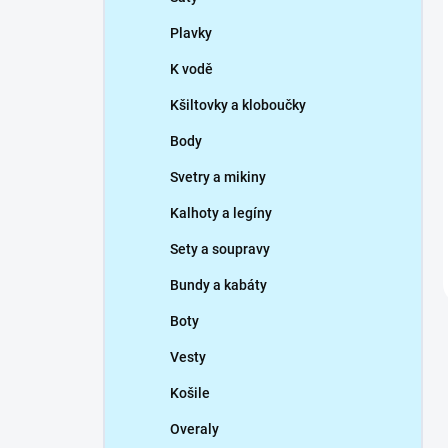
Plavky
K vodě
Kšiltovky a kloboučky
Body
Svetry a mikiny
Kalhoty a legíny
Sety a soupravy
Bundy a kabáty
Boty
Vesty
Košile
Overaly