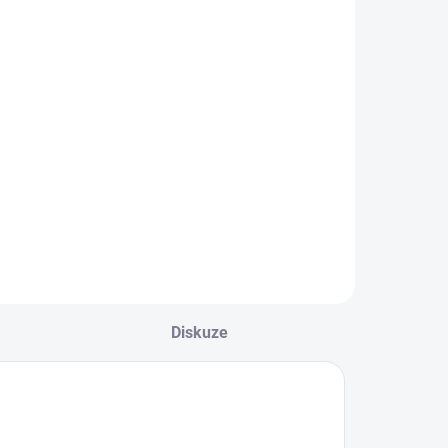
dlouhým
rukávem
395 Kč
Mayoral
Detail
hlapecké triko s
louhým rukávem a
otiskem Mayoral
ejste si jisti, jakou
elikost zvolit?
odívejte se do naší
řehledné tabulky
elikostí.
Diskuze