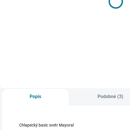
bunda Mayoral
343 Kč
1 055 Kč
Detail
Detail
Dívčí čepice
Mayoral Nejste si
Chlapecká
C
jisti, jakou velikost
prošívaná bunda s
d
zvolit? Podívejte se
límečkem a
p
do naší přehledné
kapsami Mayoral
N
tabulky velikostí.
Nejste si jisti, jakou
v
velikost zvolit?
P
Podívejte se do naší
p
přehledné tabulky
v
velikostí.
Popis
Podobné (3)
Chlapecký basic svetr Mayoral