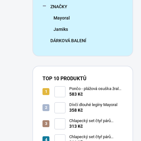
ZNAČKY
Mayoral
Jamiks
DÁRKOVÁ BALENÍ
TOP 10 PRODUKTŮ
Pončo - plážová osuška žralok
Mayoral
583 Kč
Dívčí dlouhé legíny Mayoral
358 Kč
Chlapecký set čtyř párů
ponožek Mayoral
313 Kč
Chlapecký set čtyř párů