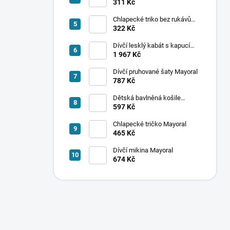
ponožek Mayoral
311 Kč
Chlapecké triko bez rukávů
Mayoral
322 Kč
Dívčí lesklý kabát s kapucí
Mayoral
1 967 Kč
Dívčí pruhované šaty Mayoral
787 Kč
Dětská bavlněná košile
Mayoral
597 Kč
Chlapecké tričko Mayoral
465 Kč
Dívčí mikina Mayoral
674 Kč