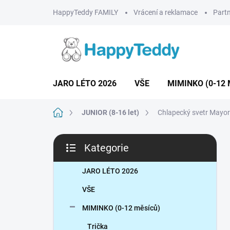
Přejít
HappyTeddy FAMILY
Vrácení a reklamace
Partn
na
obsah
JARO LÉTO 2026
VŠE
MIMINKO (0-12 
Domů
JUNIOR (8-16 let)
Chlapecký svetr Mayor
P
Kategorie
o
Přeskočit
s
kategorie
t
JARO LÉTO 2026
r
VŠE
a
n
MIMINKO (0-12 měsíců)
n
Trička
í