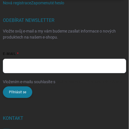
Nová registrace
Zapomenuté heslo
ODEBÍRAT NEWSLETTER
Vložte svůj e-mail a my vám budeme zasílat informace o nových
produktech na našem e-shopu.
E-MAIL
Vložením e-mailu souhlasíte s
podmínkami ochrany osobních údajů
Přihlásit se
KONTAKT