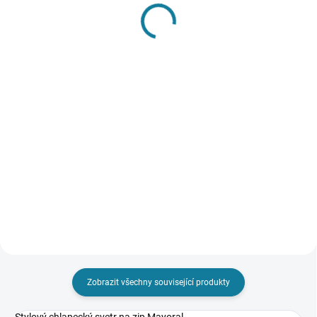
SKLADEM
SKLADEM
Dívčí šaty Mayoral
Dívčí šaty s kabelkou
Mayoral
685 Kč
710 Kč
Detail
Detail
Dívčí teplákové šaty s roztomilým
potiskem Mayoral Nejste si jisti,
Originální dvoudílná sada pro
jakou velikost zvolit? Podívejte se
holčičku. Dívčí šaty s krátkým
do naší přehledné tabulky
rukávemze 100% bavlny.
velikostí.
Součástí je kabelka, která skvěle
doplní jakýkoliv vzhled. Nejste si
jisti, jakou velikost...
Zobrazit všechny související produkty
Stylový chlapecký svetr na zip Mayoral