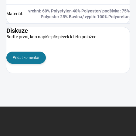
vrchní: 60% Polyetylen 40% Polyester/ podšívka: 75%
Materiál
:
Polyester 25% Bavlna/ výplň: 100% Polyuretan
Diskuze
Buďte první, kdo napíše příspěvek k této položce.
Přidat komentář
Z
á
p
a