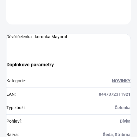
DETAILNÍ INFORMACE
ZEPTAT SE
Dévčí čelenka - korunka Mayoral
Doplňkové parametry
Kategorie
:
NOVINKY
EAN
:
8447372311921
Typ zboží
:
Čelenka
Pohlaví
:
Dívka
Barva
:
Šedá, Stříbrná