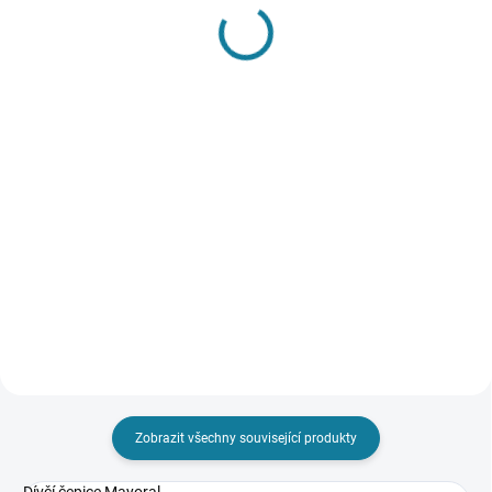
SKLADEM
SKLADEM
Dívčí metalická
Chlapecká bunda
oboustranná vesta
Mayoral
Mayoral
1 134 Kč
1 116 Kč
Detail
Detail
Chlapecká stylová bunda
Mayoral na zip Nejste si jisti,
Nejste si jisti, jakou velikost
jakou velikost zvolit? Podívejte se
zvolit? Podívejte se do naší
do naší přehledné tabulky
přehledné tabulky velikostí.
velikostí.
Zobrazit všechny související produkty
Dívčí čepice Mayoral