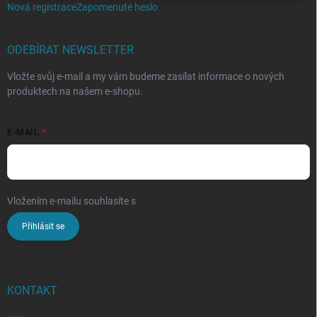
Nová registrace
Zapomenuté heslo
ODEBÍRAT NEWSLETTER
Vložte svůj e-mail a my vám budeme zasílat informace o nových
produktech na našem e-shopu.
E-MAIL
Vložením e-mailu souhlasíte s
podmínkami ochrany osobních údajů
Přihlásit se
KONTAKT