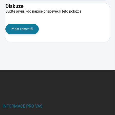
Diskuze
Buďte první, kdo napíše příspěvek k této položce.
Přidat komentář
Z
á
p
a
t
í
INFORMACE PRO VÁS