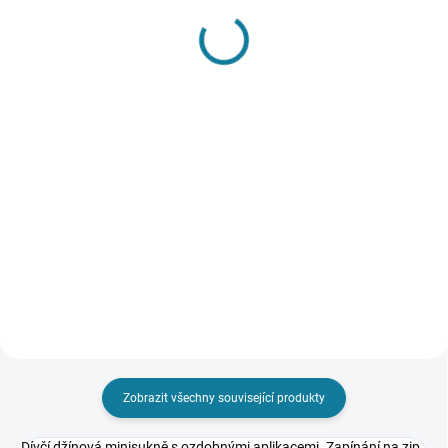
SKLADEM
SKLADEM
Dívčí elastická sukně
Dívčí pruhovaná sukně
Mayoral
Mayoral
667 Kč
653 Kč
Detail
Detail
Vzorovaná sukně s volánem ve
Nejste si jisti, jakou velikost
spodní části. Nejste si jisti, jakou
zvolit? Podívejte se do naší
velikost zvolit? Podívejte se do
přehledné tabulky velikostí.
naší přehledné tabulky velikostí.
Zobrazit všechny související produkty
Dívčí džínová minisukně s ozdobnými aplikacemi. Zapínání na zip