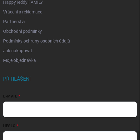
HappyTeddy FAMILY
Vrácení a reklamace
Partnerství
Obchodní podmínky
Podmínky ochrany osobních údajů
Jak nakupovat
Moje objednávka
PŘIHLÁŠENÍ
E-MAIL
HESLO