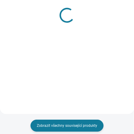
SKLADEM
SKLADEM
Chlapecká mikina
Chlapecká souprava
Mayoral
dvou tepláků a mikiny
Mayoral
603 Kč
1 214 Kč
Detail
Detail
Chlapecká mikina Mayoral s
potiskem a moderní výšivkou
Chlapecká souprava dvou
Nejste si jisti, jakou velikost
tepláků s kapsami a mikiny s
zvolit? Podívejte se do naší
kapucí Mayoral Nejste si jisti,
přehledné tabulky velikostí.
jakou velikost zvolit? Podívejte se
do naší přehledné tabulky
velikostí.
Zobrazit všechny související produkty