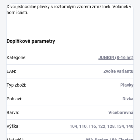
Dívčí jednodílné plavky s roztomilým vzorem zmrzlinek. Volánek v
horní části.
Doplňkové parametry
Kategorie
:
JUNIOR (8-16 let)
EAN
:
Zvolte variantu
Typ zboží
:
Plavky
Pohlaví
:
Dívka
Barva
:
Vícebarevná
Výška
:
104, 110, 116, 122, 128, 134, 140
Materiál
:
85% Bavlna 15% Elastan