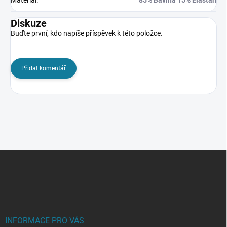
Diskuze
Buďte první, kdo napíše příspěvek k této položce.
Přidat komentář
Z
á
p
a
t
í
INFORMACE PRO VÁS