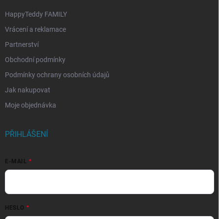
HappyTeddy FAMILY
Vrácení a reklamace
Partnerství
Obchodní podmínky
Podmínky ochrany osobních údajů
Jak nakupovat
Moje objednávka
PŘIHLÁŠENÍ
E-MAIL
HESLO