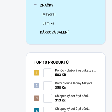
ZNAČKY
Mayoral
Jamiks
DÁRKOVÁ BALENÍ
TOP 10 PRODUKTŮ
Pončo - plážová osuška žralok
Mayoral
583 Kč
Dívčí dlouhé legíny Mayoral
358 Kč
Chlapecký set čtyř párů
ponožek Mayoral
313 Kč
Chlapecký set čtyř párů