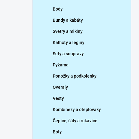
p
Body
a
n
Bundy a kabáty
e
Svetry a mikiny
l
Kalhoty a legíny
Sety a soupravy
Pyžama
Ponožky a podkolenky
Overaly
Vesty
Kombinézy a oteplováky
Čepice, šály a rukavice
Boty