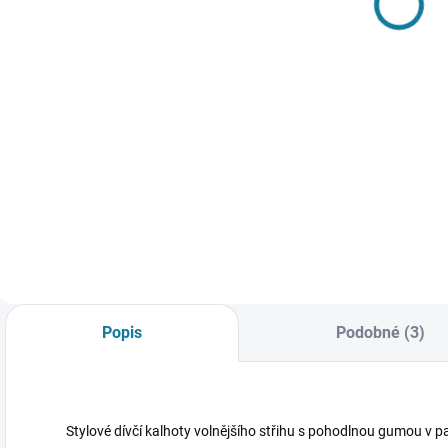
krátkým
Mayoral
p
rukávem
252 Kč
583 Kč
Mayoral
Detail
Detail
Nejste si jisti, jakou
Chlapecký set
D
velikost zvolit?
trička a kraťasů.
p
Podívejte se do naší
Chlapecké tričko s
r
přehledné tabulky
krátkým rukávem a
k
velikostí. U větších
kulatým výstřihem.
j
velikostí (od 4 do
Kraťasy s
b
18 měsíců) je
elastickým pasem a
K
zavinovací zapínání
stahovací šňůrkou.
n
nahrazeno
Nejste si jisti, jakou
v
Popis
Podobné (3)
zapínáním...
velikost zvolit?...
N
j
Stylové dívčí kalhoty volnějšího střihu s pohodlnou gumou v 