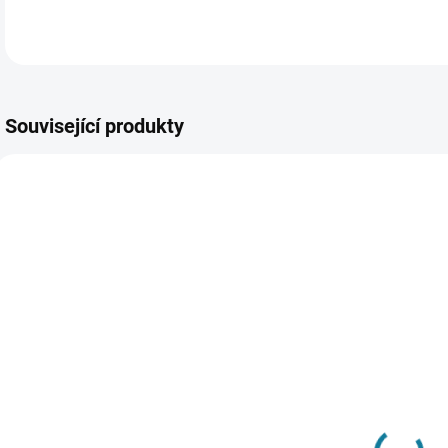
Související produkty
SKLADEM
SKLADEM
Chlapecké
Chlapecký set
body s
trika a kraťasů