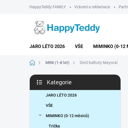
Přejít
HappyTeddy FAMILY
Vrácení a reklamace
Partn
na
obsah
JARO LÉTO 2026
VŠE
MIMINKO (0-12 
Domů
MINI (1-8 let)
Dívčí kalhoty Mayoral
P
Kategorie
o
Přeskočit
s
kategorie
t
JARO LÉTO 2026
r
VŠE
a
n
MIMINKO (0-12 měsíců)
n
Trička
í