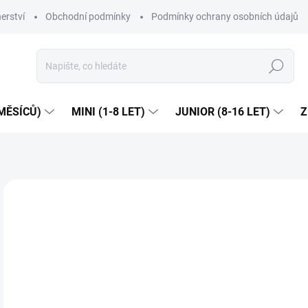
erství
Obchodní podmínky
Podmínky ochrany osobních údajů
Hledat
MĚSÍCŮ)
MINI (1-8 LET)
JUNIOR (8-16 LET)
Z
1 hodnocení
Podrobnosti hodnocení
ZNAČKA:
MA
Dop
5
Měr
ZVO
cena
VEL