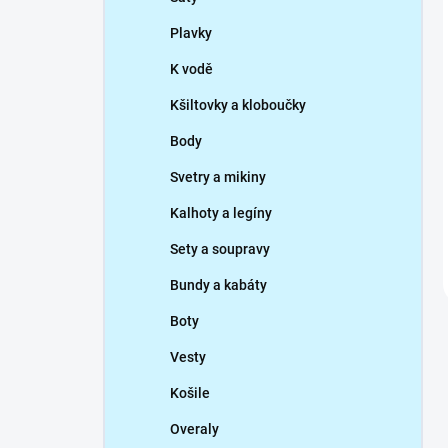
Plavky
K vodě
Kšiltovky a kloboučky
Body
Svetry a mikiny
Kalhoty a legíny
Sety a soupravy
Bundy a kabáty
Boty
Vesty
Košile
Overaly