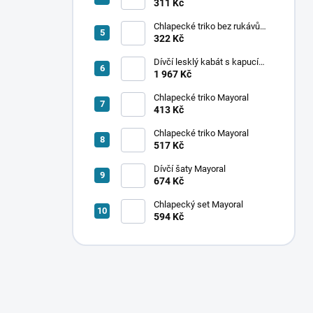
ponožek Mayoral
311 Kč
Chlapecké triko bez rukávů
Mayoral
322 Kč
Dívčí lesklý kabát s kapucí
Mayoral
1 967 Kč
Chlapecké triko Mayoral
413 Kč
Chlapecké triko Mayoral
517 Kč
Dívčí šaty Mayoral
674 Kč
Chlapecký set Mayoral
594 Kč