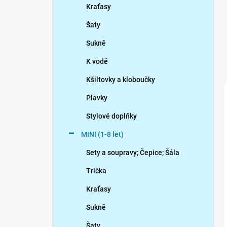
Kraťasy
Šaty
Sukně
K vodě
Kšiltovky a kloboučky
Plavky
Stylové doplňky
MINI (1-8 let)
Sety a soupravy; Čepice; Šála
Trička
Kraťasy
Sukně
Šaty