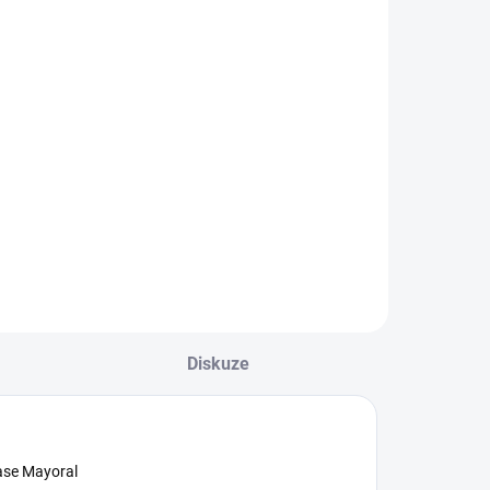
lavek a tílka
Mayoral
592 Kč
Detail
voudílný set
lavek a trička bez
ukávů. Tílko s
ulatým výstřihem
e z měkké strečové
avlněné tkaniny.
rátké plavky s
astavitelnou
nitřní šňůrkou.
Diskuze
ejste si jisti,
akou...
pase Mayoral