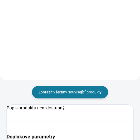
Detail
Detail
Triko s krátkým rukávem a
kulatým výstřihem. Na tričku
Dívčí bunda s kapucí. Přední
potisk. Tričko je ze 100%
středové zapínání na zip.
udržitelné bavlny. Nejste si jisti,
Praktické kapsy. Nejste si jisti,
jakou velikost zvolit? Podívejte se
jakou velikost zvolit? Podívejte se
do naší přehledné...
do naší přehledné tabulky
velikostí.
Zobrazit všechny související produkty
Popis produktu není dostupný
Doplňkové parametry