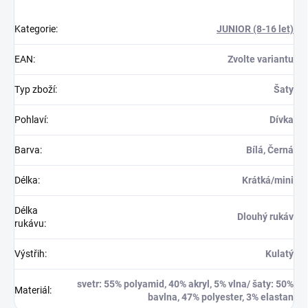
Kategorie
:
JUNIOR (8-16 let)
EAN
:
Zvolte variantu
Typ zboží
:
Šaty
Pohlaví
:
Dívka
Barva
:
Bílá, Černá
Délka
:
Krátká/mini
Délka
Dlouhý rukáv
rukávu
:
Výstřih
:
Kulatý
svetr: 55% polyamid, 40% akryl, 5% vlna/ šaty: 50%
Materiál
:
bavlna, 47% polyester, 3% elastan