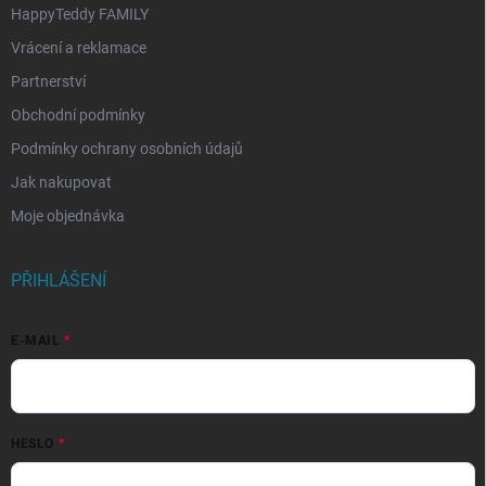
HappyTeddy FAMILY
Vrácení a reklamace
Partnerství
Obchodní podmínky
Podmínky ochrany osobních údajů
Jak nakupovat
Moje objednávka
PŘIHLÁŠENÍ
E-MAIL
HESLO