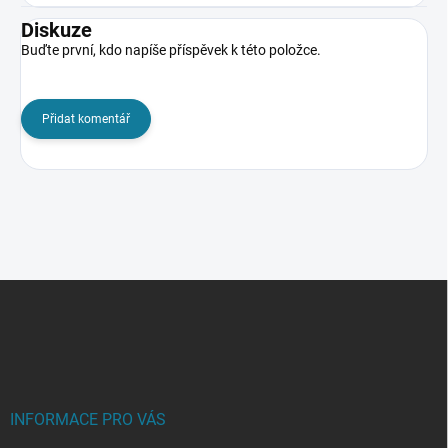
Diskuze
Buďte první, kdo napíše příspěvek k této položce.
Přidat komentář
Z
á
p
a
t
í
INFORMACE PRO VÁS