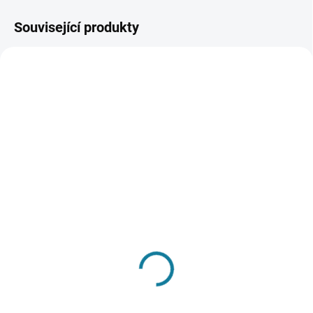
Související produkty
SKLADEM
SKLADEM
Chlapecké triko Mayoral
Dívčí měkká vyztužená
bunda Mayoral
381 Kč
1 468 Kč