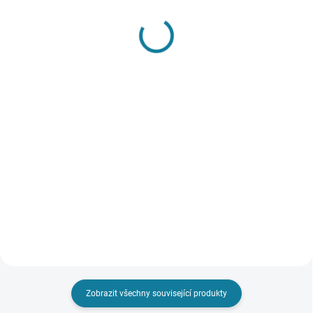
SKLADEM
SKLADEM
Chlapecká souprava
Dívčí souprava trika a
trika, tepláků a vesty
čelenky Mayoral
Mayoral
526 Kč
1 318 Kč
Detail
Detail
Stylová dívčí souprava trika s
dlouhým rukávem a čelenky
Chlapecká souprava trika,
Mayoral Nejste si jisti, jakou
tepláků a vesty Mayoral Nejste si
velikost zvolit? Podívejte se do
jisti, jakou velikost zvolit?
naší přehledné tabulky velikostí.
Podívejte se do naší přehledné
tabulky velikostí.
Zobrazit všechny související produkty