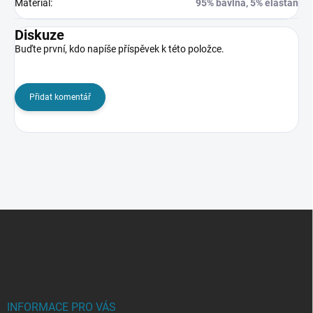
Materiál
:
95% bavlna, 5% elastan
Diskuze
Buďte první, kdo napíše příspěvek k této položce.
Přidat komentář
Z
á
p
a
t
í
INFORMACE PRO VÁS