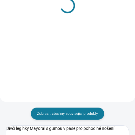
SKLADEM
Podkolenky Mayoral
Sada chlapeckých
290 Kč
plavek a trička Mayoral
Detail
619 Kč
Detail
Dívčí podkolenky Mayoral v
krásné modré barvě skvěle doplní
každý outfit. Nejste si jisti, jakou
Chlapecké triko s krátkým
velikost zvolit? Podívejte se do
rukávem ze 100% udržitelné
naší přehledné tabulky velikostí.
bavlny. Tričko má kulatý výstřih a
funkční kapsu na přední straně.
Plavky jsou ze 100%
recyklovaného polyesteru.
Krátké...
Zobrazit všechny související produkty
Dívčí legínky Mayoral s gumou v pase pro pohodlné nošení