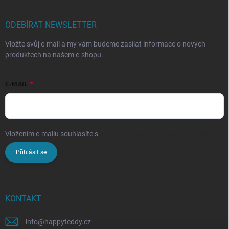
ODEBÍRAT NEWSLETTER
Vložte svůj e-mail a my vám budeme zasílat informace o nových
produktech na našem e-shopu.
E-MAIL
Vložením e-mailu souhlasíte s
podmínkami ochrany osobních údajů
Přihlásit se
KONTAKT
info
@
happyteddy.cz