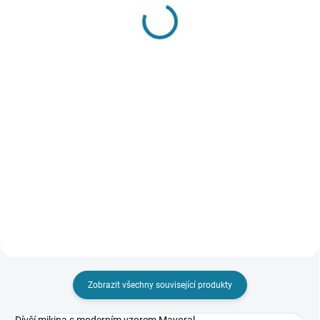
SKLADEM
SKLADEM
Dívčí triko s dlouhým
Dívčí triko s dlouhým
rukávem a potiskem
rukávem a potiskem
Mayoral
Mayoral
365 Kč
365 Kč
Detail
Detail
Dívčí tričko s dlouhým rukávem a
Dívčí tričko s dlouhým rukávem a
zapínáním na patentky na
zapínáním na patentky na
zádech. Tričko z prémiové bio
zádech. Tričko z prémiové bio
bavlny pro vaše pohodlí. Nejste si
bavlny pro vaše pohodlí. Nejste si
jisti, jakou velikost zvolit?
jisti, jakou velikost zvolit?
Podívejte se do naší...
Podívejte se do naší...
Zobrazit všechny související produkty
Dívčí mikina s moderním vzorem Mayoral