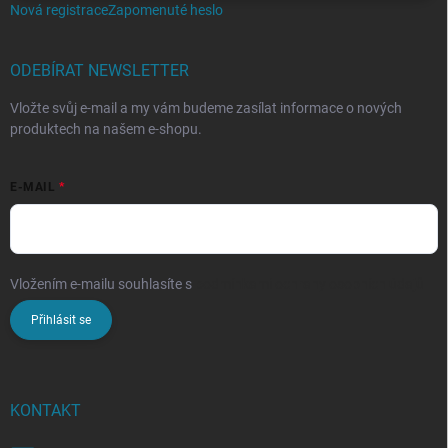
Nová registrace
Zapomenuté heslo
ODEBÍRAT NEWSLETTER
Vložte svůj e-mail a my vám budeme zasílat informace o nových
produktech na našem e-shopu.
E-MAIL
Vložením e-mailu souhlasíte s
podmínkami ochrany osobních údajů
Přihlásit se
KONTAKT