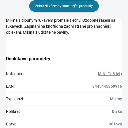
Zobrazit všechny související produkty
Mikina s dlouhým rukávem promalé slečny. Ozdobné řasení na
rukávech. Zapínání na knoflík na zadní straně pro snadnější
oblékání. Mikina z udržitelné bavlny.
Doplňkové parametry
Kategorie
:
MINI (1-8 let)
EAN
:
8445445369916
Typ zboží
:
Mikiny
Pohlaví
:
Dívka
Barva
:
Růžová