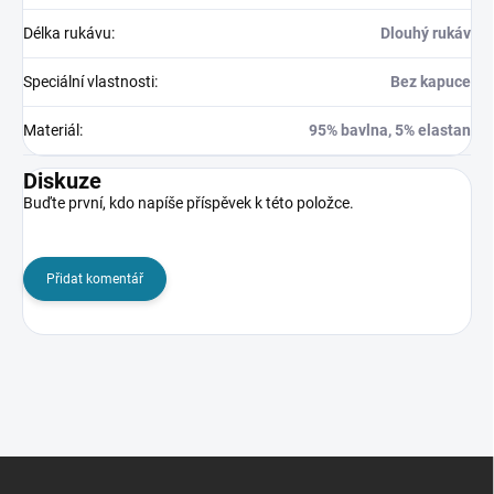
Délka rukávu
:
Dlouhý rukáv
Speciální vlastnosti
:
Bez kapuce
Materiál
:
95% bavlna, 5% elastan
Diskuze
Buďte první, kdo napíše příspěvek k této položce.
Přidat komentář
Z
á