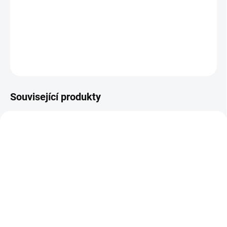
Nejste si jisti, jakou velikost zvolit? Podívejte se do naší přehledné
tabulky velikostí.
DETAILNÍ INFORMACE
ZEPTAT SE
Související produkty