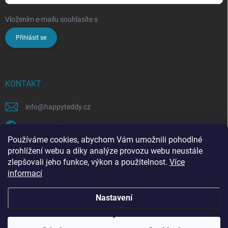
Vložením e-mailu souhlasíte s
podmínkami ochrany osobních údajů
Přihlásit se
KONTAKT
info
@
happyteddy.cz
HappyTeddy
Používáme cookies, abychom Vám umožnili pohodlné
happyteddy.cz
prohlížení webu a díky analýze provozu webu neustále
zlepšovali jeho funkce, výkon a použitelnost.
Více
informací
Nastavení
Copyright 2026
HappyTeddy
. Všechna práva vyhrazena.