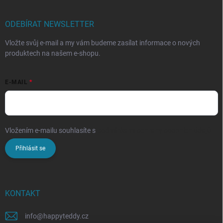
ODEBÍRAT NEWSLETTER
Vložte svůj e-mail a my vám budeme zasílat informace o nových
produktech na našem e-shopu.
E-MAIL
Vložením e-mailu souhlasíte s
podmínkami ochrany osobních údajů
Přihlásit se
KONTAKT
info
@
happyteddy.cz