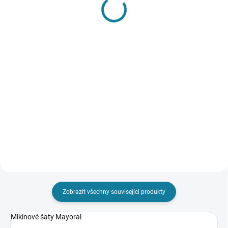
SKLADEM
SKLADEM
Sada dvou dívčích plavek
Dívčí triko s dlouhým
Mayoral
rukávem Mayoral
656 Kč
395 Kč
Detail
Detail
Set dvou dívčích plavek. Ozdobný
Dívčí triko s dlouhým rukávem,
lem. Nejste si jisti, jakou velikost
zapínáním na knoflíčky pro
zvolit? Podívejte se do naší
pohodlné oblékání a potiskem
přehledné tabulky velikostí.
Mayoral Nejste si jisti, jakou
velikost zvolit? Podívejte se do
naší přehledné tabulky...
Zobrazit všechny související produkty
Mikinové šaty Mayoral