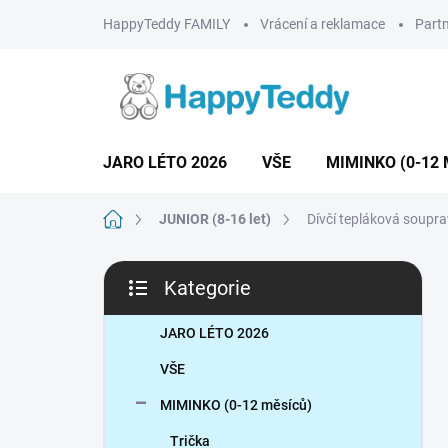
Přejít
HappyTeddy FAMILY
Vrácení a reklamace
Partn
na
obsah
JARO LÉTO 2026
VŠE
MIMINKO (0-12 
Domů
JUNIOR (8-16 let)
Dívčí tepláková soupr
P
Kategorie
o
Přeskočit
s
kategorie
t
JARO LÉTO 2026
r
VŠE
a
n
MIMINKO (0-12 měsíců)
n
Trička
í