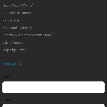
HappyTeddy FAMILY
Vrácení a reklamace
Partnerství
Obchodní podmínky
Podmínky ochrany osobních údajů
Jak nakupovat
Moje objednávka
PŘIHLÁŠENÍ
E-MAIL
HESLO