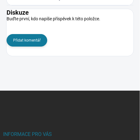
Diskuze
Buďte první, kdo napíše příspěvek k této položce.
Přidat komentář
Z
á
p
a
t
í
INFORMACE PRO VÁS