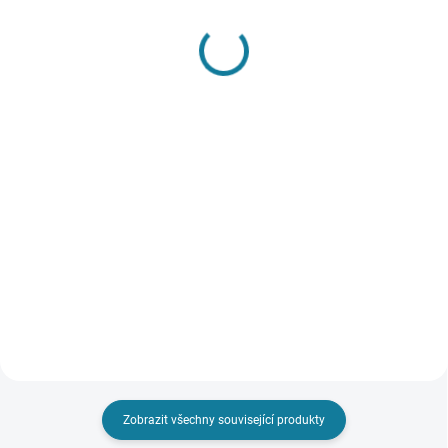
SKLADEM
SKLADEM
Chlapecké triko s
Dívčí svetr s výšivkou
dlouhým rukávem
Mayoral
Mayoral
790 Kč
279 Kč
Detail
Detail
Dívčí svetr s výšivkou Mayoral
Nejste si jisti, jakou velikost
Chlapecké triko s dlouhým
zvolit? Podívejte se do naší
rukávem a potiskem Mayoral
přehledné tabulky velikostí.
Nejste si jisti, jakou velikost
zvolit? Podívejte se do naší
přehledné tabulky velikostí.
Zobrazit všechny související produkty