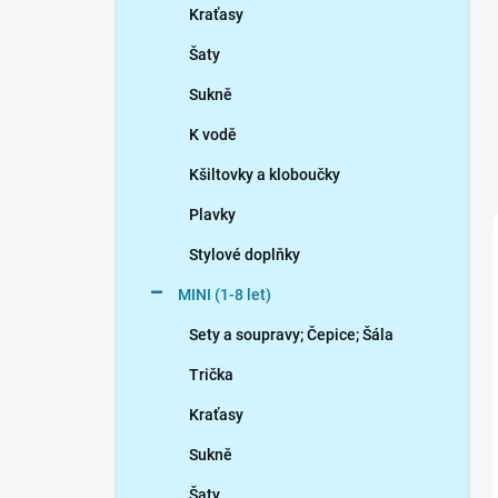
Kraťasy
Šaty
Sukně
K vodě
Kšiltovky a kloboučky
Plavky
Stylové doplňky
MINI (1-8 let)
Sety a soupravy; Čepice; Šála
Trička
Kraťasy
Sukně
Šaty