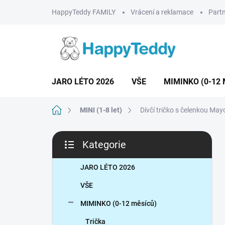
Přejít
HappyTeddy FAMILY
Vrácení a reklamace
Partn
na
obsah
JARO LÉTO 2026
VŠE
MIMINKO (0-12 
Domů
MINI (1-8 let)
Dívčí tričko s čelenkou May
P
Kategorie
o
Přeskočit
s
kategorie
t
JARO LÉTO 2026
r
VŠE
a
n
MIMINKO (0-12 měsíců)
n
Trička
í