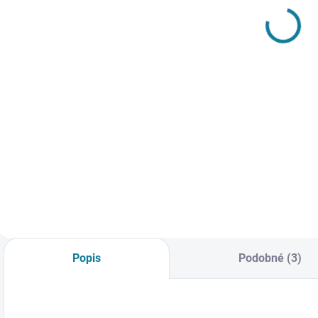
a legín
trika a kraťasů
t
Mayoral
Mayoral
660 Kč
583 Kč
Detail
Detail
Dvoudílný set pro
Chlapecký set
C
dívku skládající se z
trička a kraťasů.
k
trička a legín. Tričko
Chlapecké tričko s
k
s krátkým rukávem
krátkým rukávem a
s
a řasením. Legíny s
kulatým výstřihem.
p
gumou v pase pro
Kraťasy s
T
větší komfort při
elastickým pasem a
u
nošení. Nejste si
stahovací šňůrkou.
N
jisti, jakou
Funkční kapsy na
v
Popis
Podobné (3)
velikost...
přední straně.
P
Nejste si...