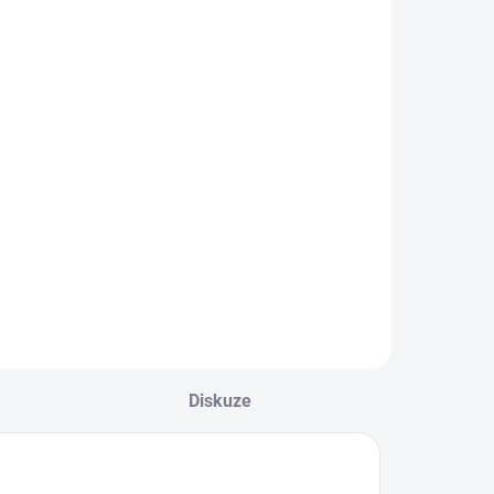
riko s
krátkým
rukávem a
329 Kč
kapsičkou
Mayoral
Detail
hlapecké tričko s
rátkým rukávem a
ulatým výstřihem
 kapsičkou. Letní
otisk lodiček.
ričko ze 100%
držitelné bavlny.
ejste si jisti, jakou
elikost zvolit?
Diskuze
odívejte se...