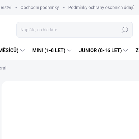
erství
Obchodní podmínky
Podmínky ochrany osobních údajů
Hledat
MĚSÍCŮ)
MINI (1-8 LET)
JUNIOR (8-16 LET)
Z
oral
1 hodnocení
Podrobnosti hodnocení
ZNAČKA:
MA
NOVINKA
JARO/LÉTO 2026
Dop
4
Měr
ZVO
cena