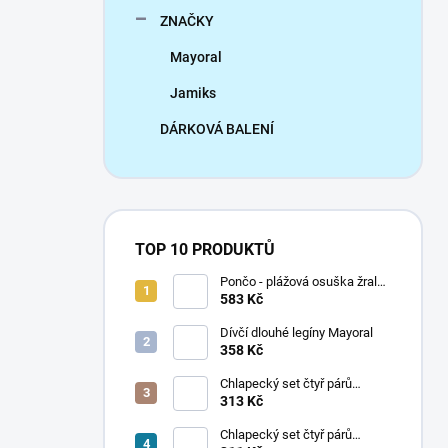
ZNAČKY
Mayoral
Jamiks
DÁRKOVÁ BALENÍ
TOP 10 PRODUKTŮ
Pončo - plážová osuška žralok
Mayoral
583 Kč
Dívčí dlouhé legíny Mayoral
358 Kč
Chlapecký set čtyř párů
ponožek Mayoral
313 Kč
Chlapecký set čtyř párů