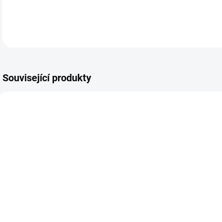
Související produkty
SKLADEM
SKLADEM
Dívčí set trička
Chlapecký set