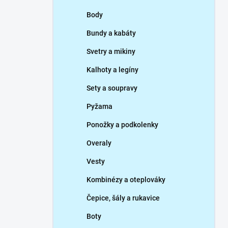
p
Body
a
n
Bundy a kabáty
e
Svetry a mikiny
l
Kalhoty a legíny
Sety a soupravy
Pyžama
Ponožky a podkolenky
Overaly
Vesty
Kombinézy a oteplováky
Čepice, šály a rukavice
Boty