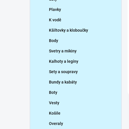
Plavky
K vodě
Kšiltovky a kloboučky
Body
Svetry a mikiny
Kalhoty a legíny
Sety a soupravy
Bundy a kabáty
Boty
Vesty
Košile
Overaly