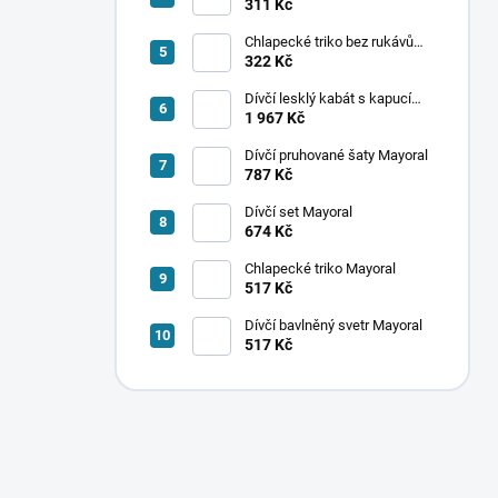
ponožek Mayoral
311 Kč
Chlapecké triko bez rukávů
Mayoral
322 Kč
Dívčí lesklý kabát s kapucí
Mayoral
1 967 Kč
Dívčí pruhované šaty Mayoral
787 Kč
Dívčí set Mayoral
674 Kč
Chlapecké triko Mayoral
517 Kč
Dívčí bavlněný svetr Mayoral
517 Kč