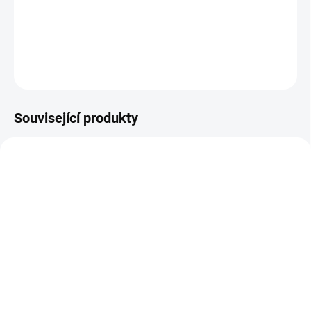
tabulky velikostí.
DETAILNÍ INFORMACE
ZEPTAT SE
Související produkty