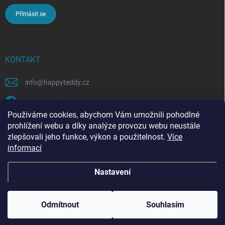
Přihlásit se
KONTAKT
info
@
happyteddy.cz
HappyTeddy
Používáme cookies, abychom Vám umožnili pohodlné
happyteddy.cz
prohlížení webu a díky analýze provozu webu neustále
zlepšovali jeho funkce, výkon a použitelnost.
Více
informací
Nastavení
Copyright 2026
HappyTeddy
. Všechna práva vyhrazena.
Odmítnout
Souhlasím
Vytvořil Shoptet