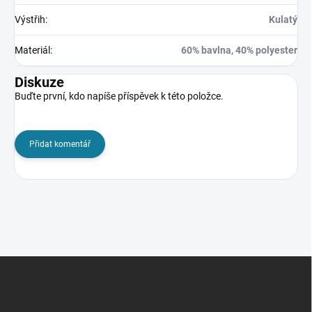
Výstřih
:
Kulatý
Materiál
:
60% bavlna, 40% polyester
Diskuze
Buďte první, kdo napíše příspěvek k této položce.
Přidat komentář
Z
á
p
a