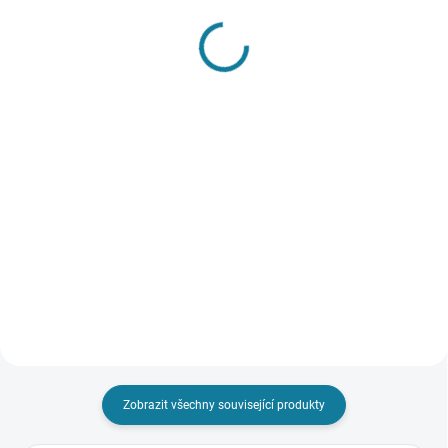
SKLADEM
SKLADEM
Chlapecká oboustranná
Chlapecká prošívaná
vesta s kapucí Mayoral
bunda Mayoral
1 037 Kč
948 Kč
Detail
Detail
Nejste si jisti, jakou velikost
Chlapecká prošívaná bundas
zvolit? Podívejte se do naší
kapsami Mayoral Nejste si jisti,
přehledné tabulky velikostí.
jakou velikost zvolit? Podívejte se
do naší přehledné tabulky
velikostí.
Zobrazit všechny související produkty