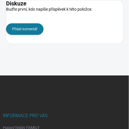
Diskuze
Buďte první, kdo napíše příspěvek k této položce.
Přidat komentář
Z
á
p
a
t
í
INFORMACE PRO VÁS
HappyTeddy FAMILY