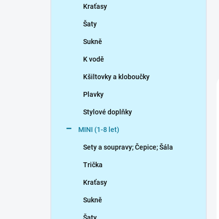
Kraťasy
Šaty
Sukně
K vodě
Kšiltovky a kloboučky
Plavky
Stylové doplňky
MINI (1-8 let)
Sety a soupravy; Čepice; Šála
Trička
Kraťasy
Sukně
Šaty