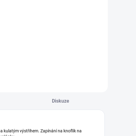
842 Kč
Detail
ívčí letní šaty ze
00% bavlny. Malý
tvor na zádech se
apínáním na
noflík pro
nadnější oblékání.
zdobné prvky na
ukávech. Nejste si
isti, jakou velikost
volit?...
Diskuze
a kulatým výstřihem. Zapínání na knoflík na