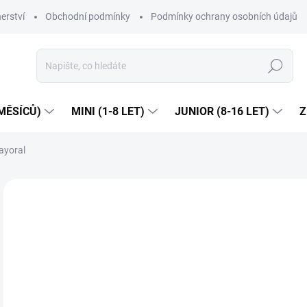
erství
Obchodní podmínky
Podmínky ochrany osobních údajů
Hledat
MĚSÍCŮ)
MINI (1-8 LET)
JUNIOR (8-16 LET)
Z
ayoral
1 hodnocení
Podrobnosti hodnocení
ZNAČKA:
MA
Dop
4
Měr
ZVO
cena
VEL