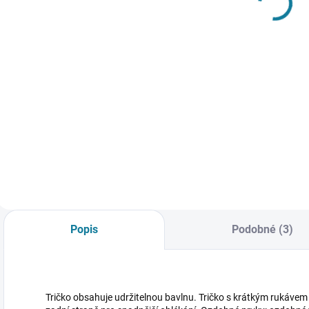
Mayoral
177 Kč
583 Kč
Detail
Detail
Oranžová kšiltovka
D
s oušky. Zapínání
1
Chlapecký set
regulovatelné na
o
trička a kraťasů.
suchý zip. Nejste si
z
Chlapecké tričko s
jisti, jakou velikost
k
krátkým rukávem a
zvolit? Podívejte se
s
kulatým výstřihem.
do naší přehledné
O
Kraťasy s
tabulky velikostí.
r
elastickým pasem a
j
stahovací šňůrkou.
z
Funkční kapsy na
Popis
Podobné (3)
přední straně.
Nejste si...
Tričko obsahuje udržitelnou bavlnu. Tričko s krátkým rukávem 