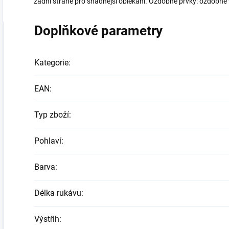
zadní straně pro snadnější oblékání. Ozdobné prvky: ozdobné 
Doplňkové parametry
Kategorie
:
EAN
:
Typ zboží
:
Pohlaví
:
Barva
:
Délka rukávu
:
Výstřih
: