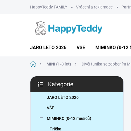
Přejít
HappyTeddy FAMILY
Vrácení a reklamace
Partn
na
obsah
JARO LÉTO 2026
VŠE
MIMINKO (0-12 
Domů
MINI (1-8 let)
Dívčí tunika se zdobením M
P
Kategorie
o
Přeskočit
s
kategorie
t
JARO LÉTO 2026
r
VŠE
a
n
MIMINKO (0-12 měsíců)
n
Trička
í