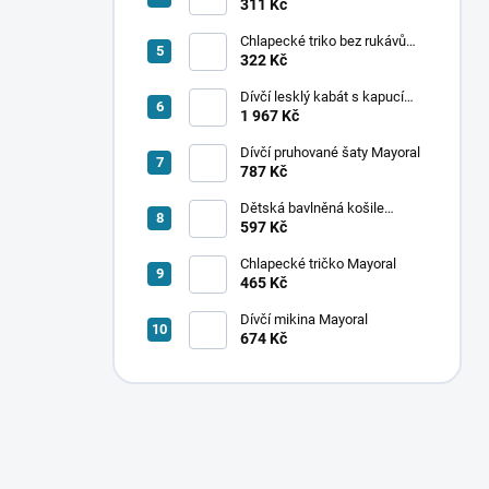
ponožek Mayoral
311 Kč
Chlapecké triko bez rukávů
Mayoral
322 Kč
Dívčí lesklý kabát s kapucí
Mayoral
1 967 Kč
Dívčí pruhované šaty Mayoral
787 Kč
Dětská bavlněná košile
Mayoral
597 Kč
Chlapecké tričko Mayoral
465 Kč
Dívčí mikina Mayoral
674 Kč