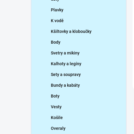
Plavky
K vodě
Kšiltovky a kloboučky
Body
Svetry a mikiny
Kalhoty a legíny
Sety a soupravy
Bundy a kabáty
Boty
Vesty
Košile
Overaly