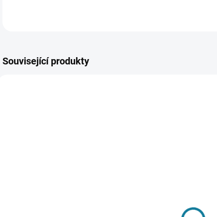
Související produkty
SKLADEM
SKLADEM
Kšiltovka s
Chlapecký set
D
oušky mayoral
trika a kraťasů