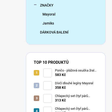
ZNAČKY
Mayoral
Jamiks
DÁRKOVÁ BALENÍ
TOP 10 PRODUKTŮ
Pončo - plážová osuška žralok
Mayoral
583 Kč
Dívčí dlouhé legíny Mayoral
358 Kč
Chlapecký set čtyř párů
ponožek Mayoral
313 Kč
Chlapecký set čtyř párů