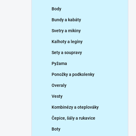
p
Body
a
n
Bundy a kabáty
e
Svetry a mikiny
l
Kalhoty a legíny
Sety a soupravy
Pyžama
Ponožky a podkolenky
Overaly
Vesty
Kombinézy a oteplováky
Čepice, šály a rukavice
Boty