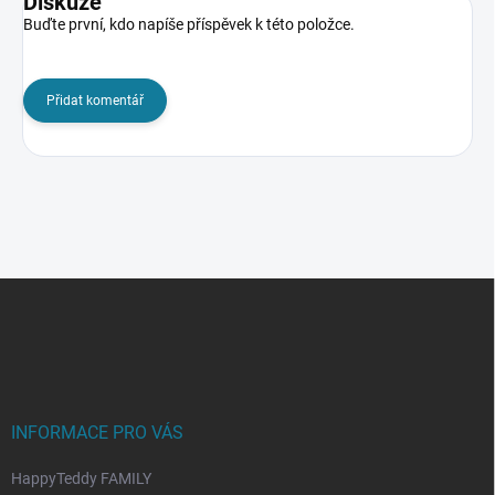
Diskuze
Buďte první, kdo napíše příspěvek k této položce.
Přidat komentář
Z
á
p
a
t
í
INFORMACE PRO VÁS
HappyTeddy FAMILY