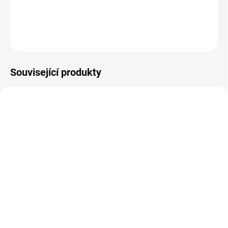
DETAILNÍ INFORMACE
ZEPTAT SE
Související produkty
NOVINKA
JARO/LÉTO 2026