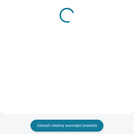
SKLADEM
SKLADEM
Chlapecké kraťasy
Válenky s kožíškem
Mayoral
Mayoral
356 Kč
1 107 Kč
Detail
Detail
Mayoral chlapecké bavlněné
Stylové dívčí válenky, které
kraťasy. Kraťasy jsou z velmi
pohodlně nazujete díky bočnímu
příjemného bavlněného
zipu. Válenky jsou vyteplené a
materiálu. V pase lze stáhnout za
skvěle izolují teplo. Nejste si jisti,
pomocí šňůrky. Na přední i zadní
jakou velikost zvolit? Podívejte se
straně mají kapsy. Nejste si...
do naší...
Zobrazit všechny související produkty