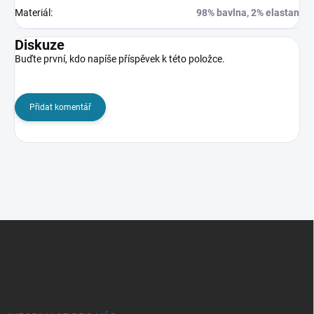
Materiál
:
98% bavlna, 2% elastan
Diskuze
Buďte první, kdo napíše příspěvek k této položce.
Přidat komentář
Z
á
p
a
t
í