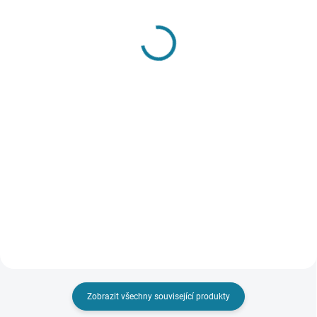
SKLADEM
SKLADEM
Chlapecké dlouhé
Chlapecké kalhoty
kalhoty Mayoral
regular fit Mayoral
640 Kč
787 Kč
Detail
Detail
Dlouhé kalhoty chino stylu pro
Dlouhé kalhoty rovného střihu
chlapce. Zapínání na zip a
(Regular fit) pro chlapce.
knoflík. Nastavitelná guma v
Elastický pas se stahovací
pase pro úpravu velikosti.
šňůrkou. Zesílená kolena na
Pohodlná, odolná keprová
vnitřní straně, speciálně navržená
tkanina. Funkční kapsy na přední
pro větší odolnost v oblasti...
a...
Zobrazit všechny související produkty