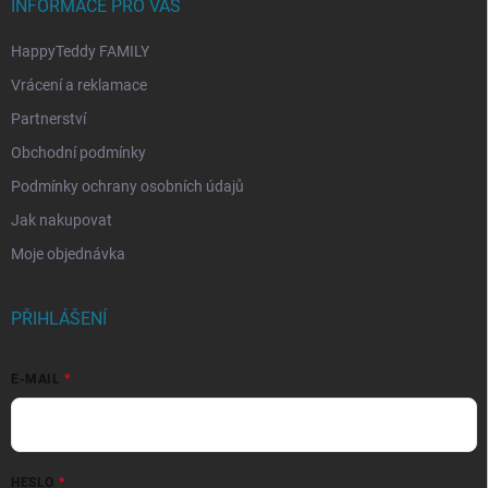
INFORMACE PRO VÁS
HappyTeddy FAMILY
Vrácení a reklamace
Partnerství
Obchodní podmínky
Podmínky ochrany osobních údajů
Jak nakupovat
Moje objednávka
PŘIHLÁŠENÍ
E-MAIL
HESLO