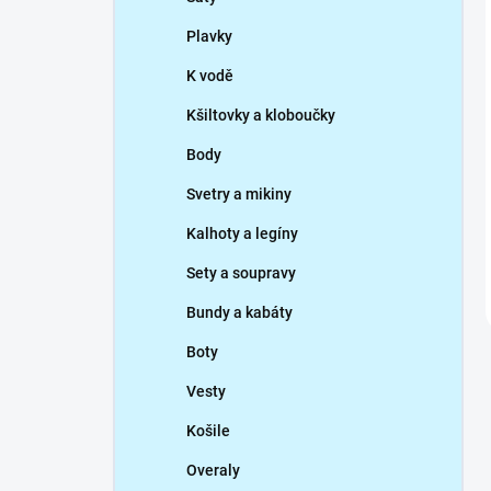
Plavky
K vodě
Kšiltovky a kloboučky
Body
Svetry a mikiny
Kalhoty a legíny
Sety a soupravy
Bundy a kabáty
Boty
Vesty
Košile
Overaly