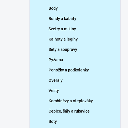
p
Body
a
n
Bundy a kabáty
e
Svetry a mikiny
l
Kalhoty a legíny
Sety a soupravy
Pyžama
Ponožky a podkolenky
Overaly
Vesty
Kombinézy a oteplováky
Čepice, šály a rukavice
Boty