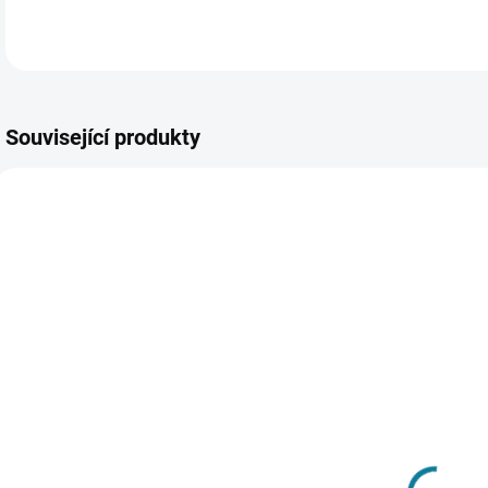
Související produkty
SKLADEM
SKLADEM
D
Dívčí džíny
Chlapecká
t
Mayoral
třídílná