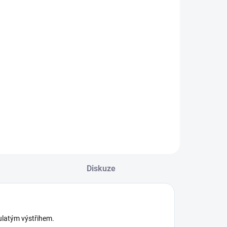
Mayoral
526 Kč
Detail
tylová dívčí
ouprava trika s
louhým rukávem a
elenky Mayoral
ejste si jisti, jakou
elikost zvolit?
odívejte se do naší
řehledné tabulky
elikostí.
Diskuze
kulatým výstřihem.