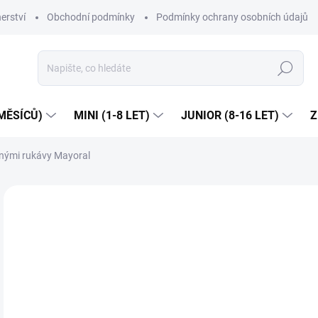
erství
Obchodní podmínky
Podmínky ochrany osobních údajů
Hledat
MĚSÍCŮ)
MINI (1-8 LET)
JUNIOR (8-16 LET)
Z
enými rukávy Mayoral
Neohodnoceno
Podrobnosti hodnocení
ZNAČKA
Dop
4
Měr
ZVO
cena
VEL