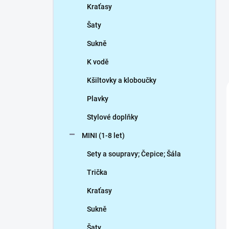
Kraťasy
Šaty
Sukně
K vodě
Kšiltovky a kloboučky
Plavky
Stylové doplňky
MINI (1-8 let)
Sety a soupravy; Čepice; Šála
Trička
Kraťasy
Sukně
Šaty