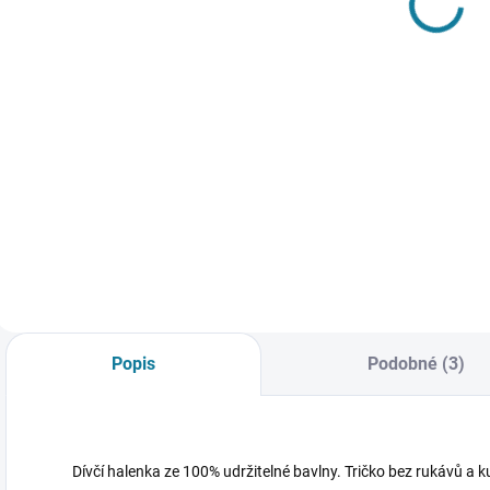
souprava
726 Kč
Mayoral
1 132 Kč
Detail
Detail
Dívčí džíny, které
S
dokonale padnou
Chlapecká třídílná
s
každé velké
souprava mikiny na
d
parádnici. Kalhoty
zip, trika s dlouhým
č
mají zapínání na
rukávem a tepláky
N
přední straně na
se šňůrkou v pase
v
zip, knoflík. Kalhoty
Mayoral Nejste si
P
mají na přední, a
jisti, jakou velikost
p
zadní straně
zvolit? Podívejte se
v
funkční kapsy.
do naší přehledné...
Popis
Podobné (3)
Nejste...
Dívčí halenka ze 100% udržitelné bavlny. Tričko bez rukávů a 