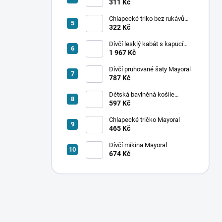
ponožek Mayoral
311 Kč
Chlapecké triko bez rukávů
Mayoral
322 Kč
Dívčí lesklý kabát s kapucí
Mayoral
1 967 Kč
Dívčí pruhované šaty Mayoral
787 Kč
Dětská bavlněná košile
Mayoral
597 Kč
Chlapecké tričko Mayoral
465 Kč
Dívčí mikina Mayoral
674 Kč