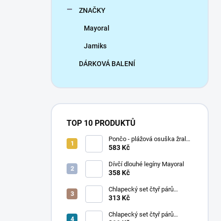
ZNAČKY
Mayoral
Jamiks
DÁRKOVÁ BALENÍ
TOP 10 PRODUKTŮ
Pončo - plážová osuška žralok
Mayoral
583 Kč
Dívčí dlouhé legíny Mayoral
358 Kč
Chlapecký set čtyř párů
ponožek Mayoral
313 Kč
Chlapecký set čtyř párů