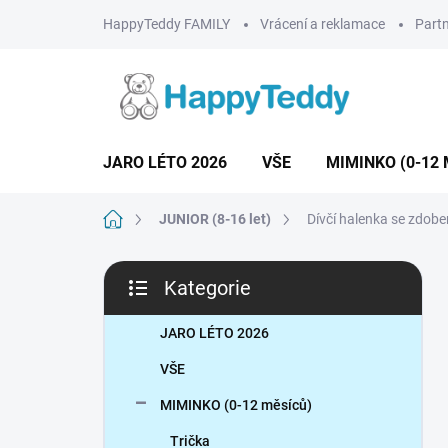
Přejít
HappyTeddy FAMILY
Vrácení a reklamace
Partn
na
obsah
JARO LÉTO 2026
VŠE
MIMINKO (0-12 
Domů
JUNIOR (8-16 let)
Dívčí halenka se zdob
P
Kategorie
o
Přeskočit
s
kategorie
t
JARO LÉTO 2026
r
VŠE
a
n
MIMINKO (0-12 měsíců)
n
Trička
í