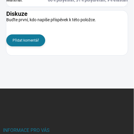
Diskuze
Buďte první, kdo napíše příspěvek k této položce.
Přidat komentář
Z
á
p
a
t
í
INFORMACE PRO VÁS