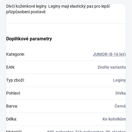
Dívčí koženkové legíny. Legíny mají elastický pas pro lepší
přizpůsobení postavě.
Doplňkové parametry
Kategorie
:
JUNIOR (8-16 let)
EAN
:
Zvolte variantu
Typ zboží
:
Legíny
Pohlaví
:
Dívka
Barva
:
Černá
Délka
:
Ke kotníkům
Materiál
:
60% polyester, 31% polyuretan, 9% elastan