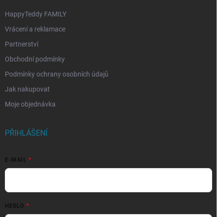
HappyTeddy FAMILY
Vrácení a reklamace
Partnerství
Obchodní podmínky
Podmínky ochrany osobních údajů
Jak nakupovat
Moje objednávka
PŘIHLÁŠENÍ
E-MAIL
HESLO