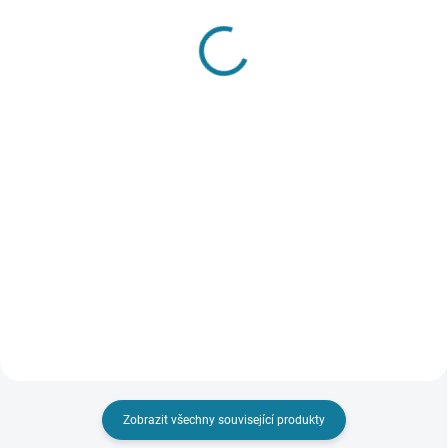
SKLADEM
SKLADEM
Dívčí legíny s kamínky
Dívčí kalhoty s
Mayoral
ozdobnými kapsami
Mayoral
683 Kč
647 Kč
Detail
Detail
Dívčí legíny, které vypadají jako
kalhoty. Mají elastický pas pro
Dlouhé kalhoty skinny fit pro
větší pohodlí při nošení. Legíny
dívky. Mají elastický pas a
mají kapsy i poutka. Dekorační
zapínání na knoflíky. Na předních
prvek: kamínky. Nejste si jisti,
kapsách je dekorativní řasení.
jakou velikost...
Zadní kapsy vynikají mašlemi.
Nejste si jisti, jakou...
Zobrazit všechny související produkty