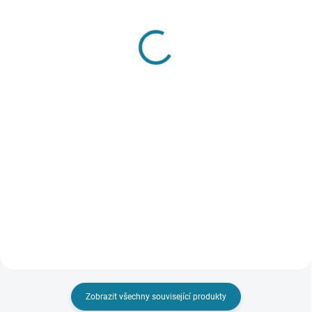
SKLADEM
SKLADEM
Dívčí oboustranná
Dívčí džínová bunda
větrová bunda Mayoral
Mayoral
1 212 Kč
839 Kč
Detail
Detail
Dívčí oboustranná větrová bunda
Dívčí bunda s dlouhým rukávem.
s dlouhým rukávem. Límec s
Zapínání na knoflíky v přední
kapucí. Přední středové zapínání
straně. Měkká strečová bavlněná
na zip. Boční kapsy. Nejste si jisti,
tkanina. Přední kapsy. Nejste si
jakou velikost zvolit? Podívejte se
jisti, jakou velikost zvolit?
do naší...
Podívejte se do naší...
Zobrazit všechny související produkty