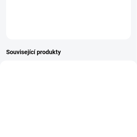
tabulky velikostí.
DETAILNÍ INFORMACE
ZEPTAT SE
Související produkty