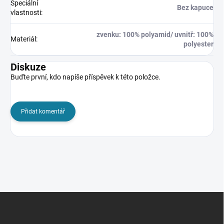
Speciální
Bez kapuce
vlastnosti
:
zvenku: 100% polyamid/ uvnitř: 100%
Materiál
:
polyester
Diskuze
Buďte první, kdo napíše příspěvek k této položce.
Přidat komentář
Z
á
p