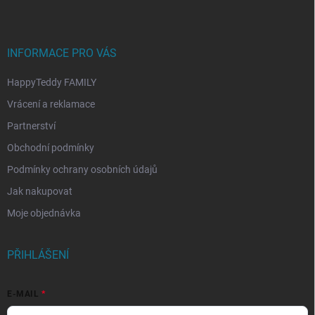
a
t
í
INFORMACE PRO VÁS
HappyTeddy FAMILY
Vrácení a reklamace
Partnerství
Obchodní podmínky
Podmínky ochrany osobních údajů
Jak nakupovat
Moje objednávka
PŘIHLÁŠENÍ
E-MAIL