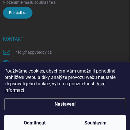
Vložením e-mailu souhlasíte s
podmínkami ochrany osobních údajů
Přihlásit se
KONTAKT
info
@
happyteddy.cz
HappyTeddy
Používáme cookies, abychom Vám umožnili pohodlné
happyteddy.cz
prohlížení webu a díky analýze provozu webu neustále
zlepšovali jeho funkce, výkon a použitelnost.
Více
informací
Nastavení
Copyright 2026
HappyTeddy
. Všechna práva vyhrazena.
Odmítnout
Souhlasím
Vytvořil Shoptet