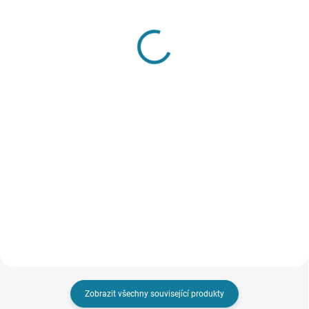
SKLADEM
SKLADEM
Dívčí přechodová bunda
Dívčí oboustranná bunda
Mayoral
s kapucí Mayoral
1 010 Kč
1 831 Kč
Detail
Detail
Nejste si jisti, jakou velikost
Dívčí metalická oboustranná
zvolit? Podívejte se do naší
bunda s kapucí. Přední zapínání
přehledné tabulky velikostí.
na zip a patentky. Bunda má
praktické kapsy. Tento model má
oboustranný design. Nejste si
jisti, jakou velikost...
Zobrazit všechny související produkty