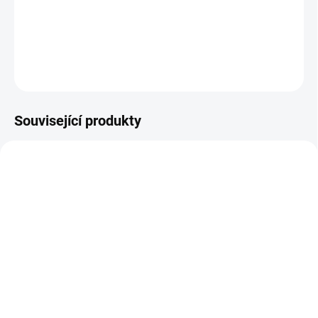
tabulky velikostí.
DETAILNÍ INFORMACE
ZEPTAT SE
Související produkty