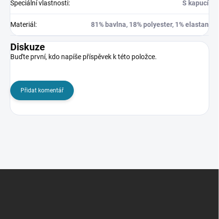
Speciální vlastnosti
:
S kapucí
Materiál
:
81% bavlna, 18% polyester, 1% elastan
Diskuze
Buďte první, kdo napíše příspěvek k této položce.
Přidat komentář
Z
á
p
a
t