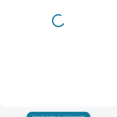
SKLADEM
SKLADEM
Chlapecká svetrová
Chlapecká mikina s
mikina s kapucí Mayoral
dlouhým rukávem
Mayoral
919 Kč
839 Kč
Detail
Detail
Svetřík s dlouhým rukávem a
kapucí pro kluka. Funkční klokaní
Chlapecká mikina s dlouhým
kapsa na přední straně oděvu.
rukávem a kulatým výstřihem.
Nejste si jisti, jakou velikost
Mikina má postranní kapsy.
zvolit? Podívejte se do naší
Nejste si jisti, jakou velikost
přehledné tabulky...
zvolit? Podívejte se do naší
přehledné tabulky velikostí.
Zobrazit všechny související produkty