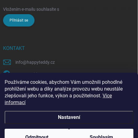
Vložením e-mailu souhlasíte s
podmínkami ochrany osobních údajů
Přihlásit se
KONTAKT
info
@
happyteddy.cz
HappyTeddy
Používáme cookies, abychom Vám umožnili pohodlné
happyteddy.cz
prohlížení webu a díky analýze provozu webu neustále
zlepšovali jeho funkce, výkon a použitelnost.
Více
informací
Nastavení
Copyright 2026
HappyTeddy
. Všechna práva vyhrazena.
Odmítnout
Souhlasím