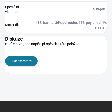
Speciální
S kapucí
vlastnosti
:
48% bavlna, 36% polyester, 15% poylamid, 1%
Materiál
:
elastan
Diskuze
Buďte první, kdo napíše příspěvek k této položce.
Přidat komentář
Z
á