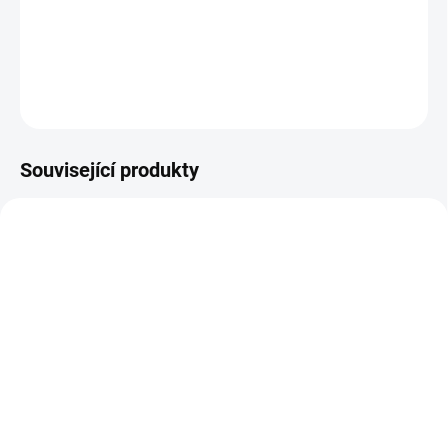
tabulky velikostí.
DETAILNÍ INFORMACE
ZEPTAT SE
Související produkty