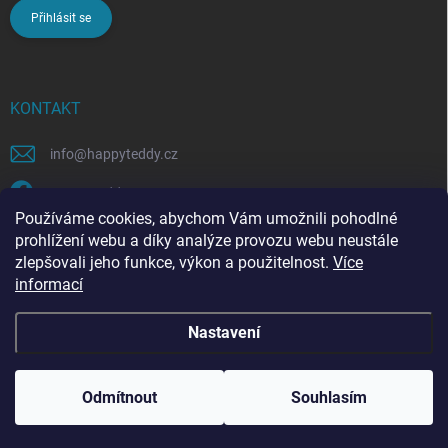
Přihlásit se
KONTAKT
info
@
happyteddy.cz
HappyTeddy
Používáme cookies, abychom Vám umožnili pohodlné
happyteddy.cz
prohlížení webu a díky analýze provozu webu neustále
zlepšovali jeho funkce, výkon a použitelnost.
Více
informací
Nastavení
Copyright 2026
HappyTeddy
. Všechna práva vyhrazena.
Odmítnout
Souhlasím
Vytvořil Shoptet