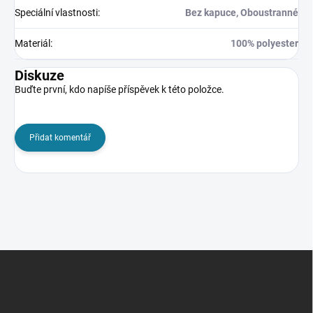
Speciální vlastnosti
:
Bez kapuce, Oboustranné
Materiál
:
100% polyester
Diskuze
Buďte první, kdo napíše příspěvek k této položce.
Přidat komentář
Z
á
p
a