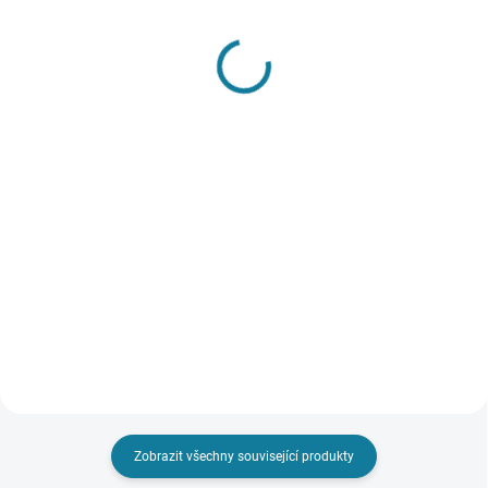
SKLADEM
SKLADEM
Dívčí kožešinová vesta
Dívčí kožešinová vesta s
Mayoral
páskem Mayoral
935 Kč
996 Kč
Detail
Detail
Měkká, hebká vesta pro holčičku
s límcem. Zapínání na patentky.
Originální dvoudílná sada vesty a
Model s vnitřní podšívkou. Nejste
pásku pro holčičku. Měkká,
si jisti, jakou velikost zvolit?
kožešinová vesta. Zapínání na
Podívejte se do naší přehledné
patentky na přední straně.
tabulky velikostí.
Nastavitelný pásek. Nejste si jisti,
jakou velikost zvolit?...
Zobrazit všechny související produkty