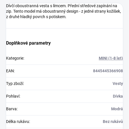
Dívčí oboustranná vesta s límcem. Přední středové zapínání na
zip. Tento model má oboustranný design - z jedné strany kožíšek,
z druhé hladký povrch s potiskem.
Doplňkové parametry
Kategorie
:
MINI (1-8 let)
EAN
:
8445445366908
Typ zboží
:
Vesty
Pohlaví
:
Dívka
Barva
:
Modrá
Délka rukávu
:
Bez rukávů