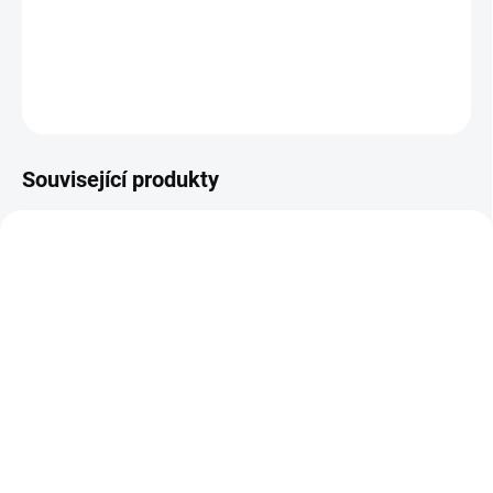
tabulky velikostí.
DETAILNÍ INFORMACE
ZEPTAT SE
Související produkty