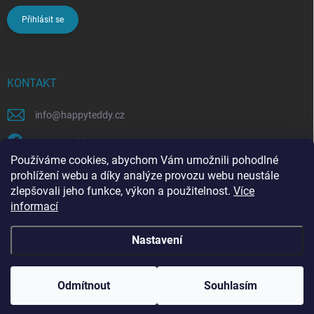
Přihlásit se
KONTAKT
info
@
happyteddy.cz
HappyTeddy
Používáme cookies, abychom Vám umožnili pohodlné
happyteddy.cz
prohlížení webu a díky analýze provozu webu neustále
zlepšovali jeho funkce, výkon a použitelnost.
Více
informací
Nastavení
Copyright 2026
HappyTeddy
. Všechna práva vyhrazena.
Odmítnout
Souhlasím
Vytvořil Shoptet