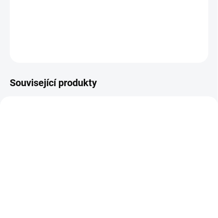
tabulky velikostí.
DETAILNÍ INFORMACE
ZEPTAT SE
Související produkty