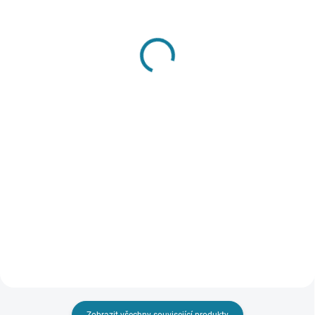
SKLADEM
SKLADEM
Chlapecká polokošile s
Chlapecké triko s
dlouhým rukávem
dlouhým rukávem a
Mayoral
výšivkou Mayoral
631 Kč
417 Kč
Detail
Detail
Chlapecké polo tričko s dlouhým
Tričko s dlouhým rukávem a
rukávem. Zapínání na knoflík na
kulatým výstřihem pro kluky.
přední straně. Nejste si jisti, jakou
Produkt je ze 100% udržitelné
velikost zvolit? Podívejte se do
bavlny. Nejste si jisti, jakou
naší přehledné tabulky velikostí.
velikost zvolit? Podívejte se do
naší přehledné tabulky...
Zobrazit všechny související produkty