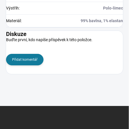
Výstřih
:
Polo-límec
Materiál
:
99% bavlna, 1% elastan
Diskuze
Buďte první, kdo napíše příspěvek k této položce.
Přidat komentář
Z
á
p
a