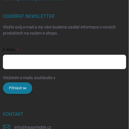
ODEBÍRAT NEWSLETTER
Vložte svůj e-mail a my vám budeme zasílat informace o nových
produktech na našem e-shopu.
E-MAIL
Vložením e-mailu souhlasíte s
podmínkami ochrany osobních údajů
Přihlásit se
KONTAKT
info
@
happyteddy.cz