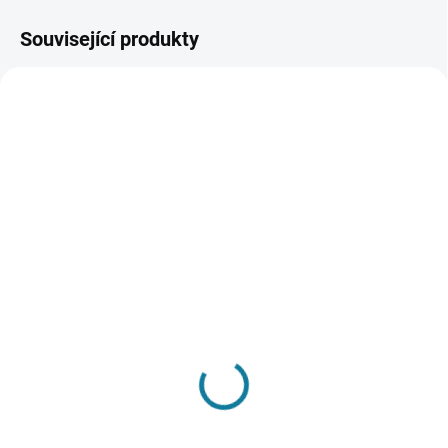
Související produkty
SKLADEM
SKLADEM
Chlapecké pruhované
Chlapecké pruhované
triko Mayoral
triko Mayoral
392 Kč
392 Kč