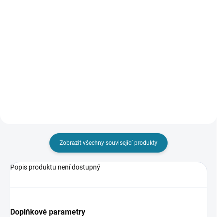
Detail
Detail
Nejste si jisti, jakou velikost
Nejste si jisti, jakou velikost
zvolit? Podívejte se do naší
zvolit? Podívejte se do naší
přehledné tabulky velikostí.
přehledné tabulky velikostí.
Zobrazit všechny související produkty
Popis produktu není dostupný
Doplňkové parametry