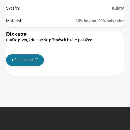
Výstřih
:
Kulatý
Materiál
:
80% bavlna, 20% polyester
Diskuze
Buďte první, kdo napíše příspěvek k této položce.
Přidat komentář
Z
á
p
a