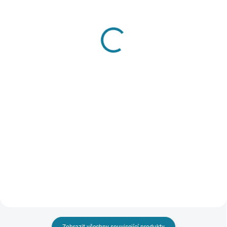
SKLADEM
SKLADEM
Chlapecká sada mikiny,
Chlapecké body s
tepláků a trička Mayoral
dlouhým rukávem
Mayoral
1 023 Kč
311 Kč
Detail
Detail
Třídílná tepláková souprava pro
chlapečky sestávající z mikiny,
Chlapecké body s dlouhým
dlouhých sportovních kalhot a
rukávem. U větších velikostí (od 4
ladícího trička. Mikina s dlouhým
do 18 měsíců) je zavinovací
rukávem a zapínáním na zip.
zapínání nahrazeno zapínáním
Tričko s dlouhým...
na rameni. Nejste si jisti, jakou
velikost zvolit?...
Zobrazit všechny související produkty