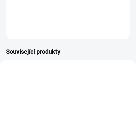
tabulky velikostí.
DETAILNÍ INFORMACE
ZEPTAT SE
Související produkty