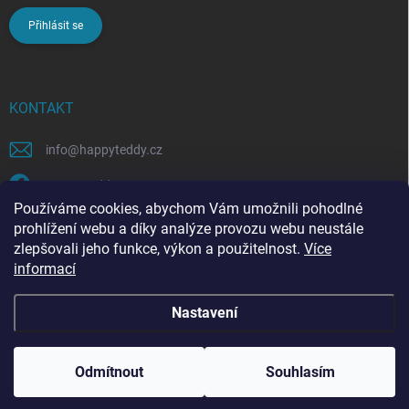
Přihlásit se
KONTAKT
info
@
happyteddy.cz
HappyTeddy
Používáme cookies, abychom Vám umožnili pohodlné
happyteddy.cz
prohlížení webu a díky analýze provozu webu neustále
zlepšovali jeho funkce, výkon a použitelnost.
Více
informací
Nastavení
Copyright 2026
HappyTeddy
. Všechna práva vyhrazena.
Odmítnout
Souhlasím
Vytvořil Shoptet