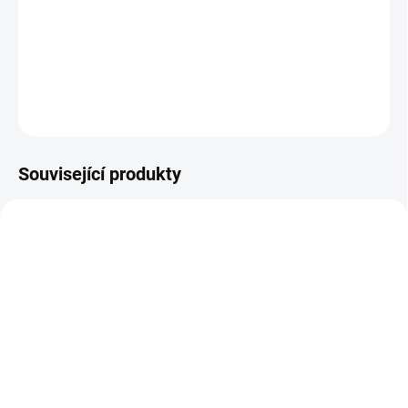
Nejste si jisti, jakou velikost zvolit? Podívejte se do naší přehledné
tabulky velikostí.
DETAILNÍ INFORMACE
ZEPTAT SE
Související produkty