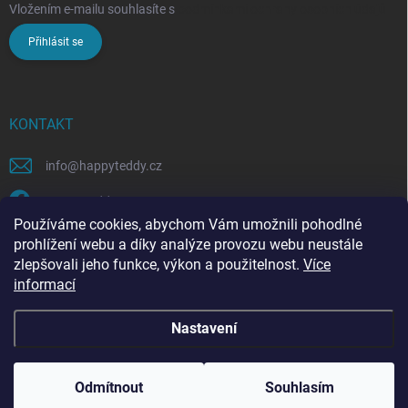
Vložením e-mailu souhlasíte s
podmínkami ochrany osobních údajů
Přihlásit se
KONTAKT
info
@
happyteddy.cz
HappyTeddy
Používáme cookies, abychom Vám umožnili pohodlné
happyteddy.cz
prohlížení webu a díky analýze provozu webu neustále
zlepšovali jeho funkce, výkon a použitelnost.
Více
informací
Nastavení
Copyright 2026
HappyTeddy
. Všechna práva vyhrazena.
Odmítnout
Souhlasím
Vytvořil Shoptet