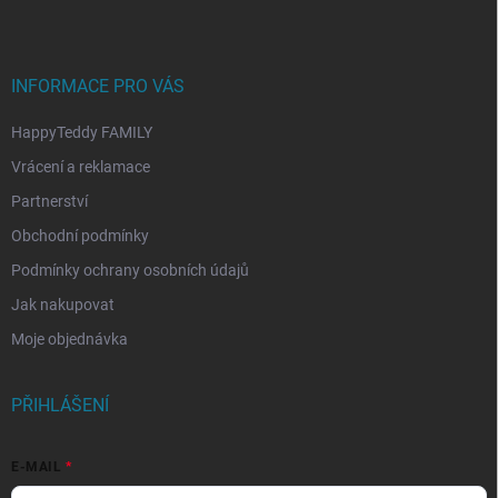
a
t
í
INFORMACE PRO VÁS
HappyTeddy FAMILY
Vrácení a reklamace
Partnerství
Obchodní podmínky
Podmínky ochrany osobních údajů
Jak nakupovat
Moje objednávka
PŘIHLÁŠENÍ
E-MAIL