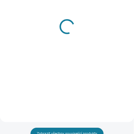
SKLADEM
SKLADEM
Dívčí set legín a trička
Dívčí tepláková souprava
Mayoral
Mayoral
867 Kč
1 084 Kč
Detail
Detail
Dvoudílná souprava pro dívky
Třídílná tepláková souprava pro
složená z trička a legín. Tričko s
holčičku sestávající z mikiny a
dlouhým rukávem a kulatým
dvou dlouhých kalhot. Mikina s
výstřihem má zapínání vzadu na
kapucí a zapínáním na zip.
knoflík. Nejste si jisti, jakou
Dlouhé kalhoty mají gumu v pase
velikost zvolit?...
pro větší pohodlí....
Zobrazit všechny související produkty