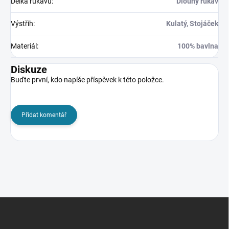
Délka rukávu
:
Dlouhý rukáv
Výstřih
:
Kulatý, Stojáček
Materiál
:
100% bavlna
Diskuze
Buďte první, kdo napíše příspěvek k této položce.
Přidat komentář
Z
á
p